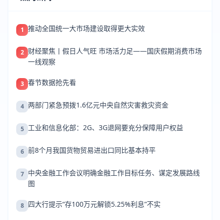
推动全国统一大市场建设取得更大实效
1
财经聚焦丨假日人气旺 市场活力足——国庆假期消费市场
2
一线观察
春节数据抢先看
3
两部门紧急预拨1.6亿元中央自然灾害救灾资金
4
工业和信息化部：2G、3G退网要充分保障用户权益
5
前8个月我国货物贸易进出口同比基本持平
6
中央金融工作会议明确金融工作目标任务、谋定发展路线
7
图
四大行提示“存100万元解锁5.25%利息”不实
8