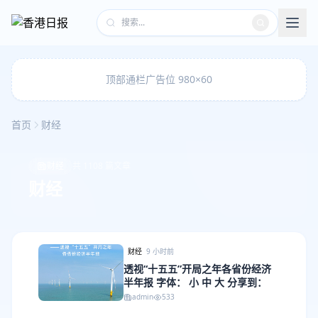
顶部通栏广告位 980×60
首页
财经
财经
共 1108 篇文章
财经
财经
9 小时前
透视“十五五”开局之年各省份经济
半年报 字体： 小 中 大 分享到：
admin
533