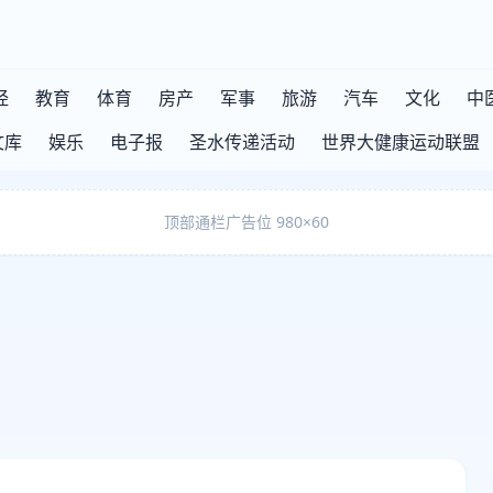
经
教育
体育
房产
军事
旅游
汽车
文化
中
文库
娱乐
电子报
圣水传递活动
世界大健康运动联盟
顶部通栏广告位 980×60