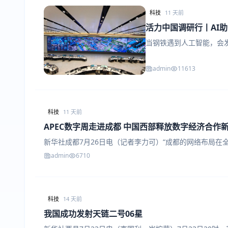
科技
11 天前
活力中国调研行丨AI助
当钢铁遇到人工智能，会发
admin
11613
科技
11 天前
APEC数字周走进成都 中国西部释放数字经济合作
新华社成都7月26日电（记者李力可）“成都的网络布局
admin
6710
科技
14 天前
我国成功发射天链二号06星