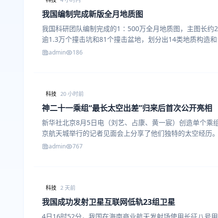
我国编制完成新版全月地质图
我国科研团队编制完成的1∶500万全月地质图，主图长约
逾1.3万个撞击坑和81个撞击盆地，划分出14类地质构造和
admin
186
科技
20 小时前
神二十一乘组“最长太空出差”归来后首次公开亮相
新华社北京8月5日电（刘艺、占康、黄一宸）创造单个乘
京航天城举行的记者见面会上分享了他们独特的太空经历
admin
767
科技
2 天前
我国成功发射卫星互联网低轨23组卫星
4日16时52分，我国在海南商业航天发射场使用长征八号