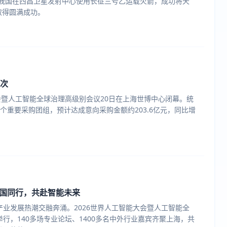
时，我国在西昌卫星发射中心使用长征三号乙运载火箭，成功将天
取得圆满成功。
人次
大会暨人工智能全球治理高级别会议20日在上海世博中心闭幕。统
个重要采购团组，预计达成意向采购金额约203.6亿元，同比增
国同行，共赴智能未来
产业发展热潮交融奔涌。2026世界人工智能大会暨人工智能全
行，140多场专业论坛、1400多名中外行业嘉宾齐聚上海，共