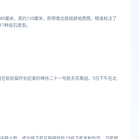
280厘米、高约120厘米，附带南北极局部地质图，精准标注了
17种岩石类型。
组在轨驻留时长纪录的神舟二十一号航天员乘组，5日下午在北
。
甲运载火箭，成功将卫星互联网低轨23组卫星发射升空，卫星顺