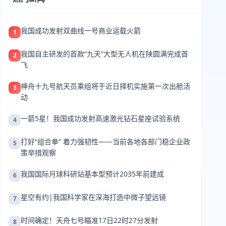
我国成功发射双曲线一号商业运载火箭
1
我国自主研发的首款“九天”大型无人机在陕圆满完成首
2
飞
神舟十九号航天员乘组将于近日择机实施第一次出舱活
3
动
一箭5星！我国成功发射高速激光钻石星座试验系统
4
打好“组合拳” 着力强韧性——当前各地各部门稳企业政
5
策举措观察
我国国际月球科研站基本型预计2035年前建成
6
星空有约|我国科学家在深海打造中微子望远镜
7
时间确定！天舟七号瞄准17日22时27分发射
8