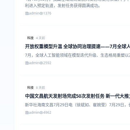
利进入预定轨道，发射任务获得圆满成功。
admin
1376
科技
4 天前
开放权重模型升温 全球协同治理提速——7月全球
7月，全球人工智能领域在模型迭代升级、生态格局重塑以
admin
2592
科技
8 天前
中国文昌航天发射场完成50次发射任务 新一代大
新华社海南文昌7月29日电（徐斌如、崔婉莹）7月29日
admin
4962