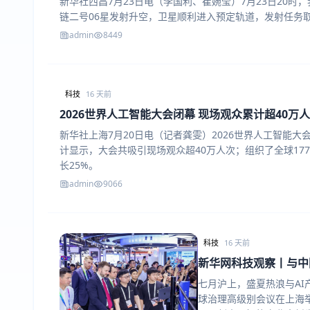
新华社西昌7月23日电（李国利、崔婉莹）7月23日20
链二号06星发射升空，卫星顺利进入预定轨道，发射任务
admin
8449
科技
16 天前
2026世界人工智能大会闭幕 现场观众累计超40万
新华社上海7月20日电（记者龚雯）2026世界人工智能
计显示，大会共吸引现场观众超40万人次；组织了全球177
长25%。
admin
9066
科技
16 天前
新华网科技观察丨与中
七月沪上，盛夏热浪与AI
球治理高级别会议在上海举