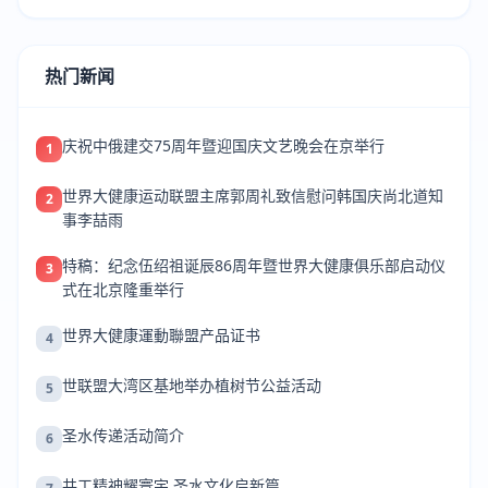
热门新闻
庆祝中俄建交75周年暨迎国庆文艺晚会在京举行
1
世界大健康运动联盟主席郭周礼致信慰问韩国庆尚北道知
2
事李喆雨
特稿：纪念伍绍祖诞辰86周年暨世界大健康俱乐部启动仪
3
式在北京隆重举行
世界大健康運動聯盟产品证书
4
世联盟大湾区基地举办植树节公益活动
5
圣水传递活动简介
6
共工精神耀寰宇 圣水文化启新篇