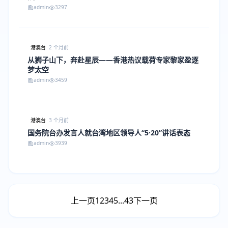
admin
3297
港澳台
2 个月前
从狮子山下，奔赴星辰——香港热议载荷专家黎家盈逐
梦太空
admin
3459
港澳台
3 个月前
国务院台办发言人就台湾地区领导人“5·20”讲话表态
admin
3939
上一页
1
2
3
4
5
...
43
下一页