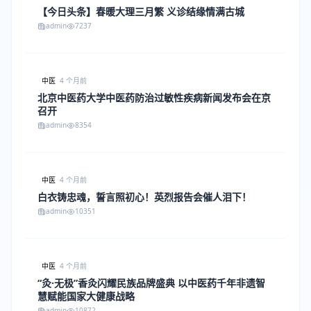
【今日头条】春暖大理三月繁 义诊结缘情满古城
admin
7237
中医
4 个月前
北京中医药大学中医药防治过敏性疾病新闻发布会在京
召开
admin
8354
中医
4 个月前
白衣铸忠魂，誓言照初心！英烈报告会催人泪下！
admin
10351
中医
4 个月前
“灸·无极”香灸闪耀民族品牌盛典 以中医药千年非遗智
慧赋能国家大健康战略
admin
10872