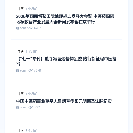
中医
1 个月前
2026第四届博鳌国际地理标志发展大会暨 中医药国际
地标数智产业发展大会新闻发布会在京举行
admin
14267
中医
1 个月前
【“七一”专刊】追寻冯理达信仰足迹 践行新征程中医担
当
admin
17678
中医
1 个月前
中国中医药事业奠基人吕炳奎传张元明医圣法脉纪实
admin
18601
中医
3 个月前