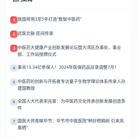
我国将用3至5年打造“数智中医药”
1
武医文脉·民间传承
2
中医药大健康产业创新发展论坛暨大湾区办事处、事业
3
部、工作站授牌仪式
事关13.34亿参保人！2024年医保药品目录调整7月1
4
中医药的创新与开拓者专访量子生物学理论体系传承人孙
5
建国教授
全国人大代表宋兆普：为中医药文化传承创新发展创造条
6
件
国医大师青睐毕节：毕节市中医医院“种好梧桐树 引来凤
7
凰栖”