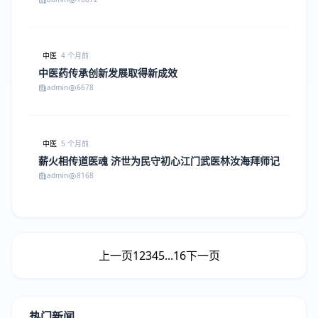
中医
4 个月前
中医药传承创新发展取得新成效
admin
6678
中医
5 个月前
薪火相传道医魂 济世为民守初心江门武医林汝海拜师记
admin
8168
上一页
1
2
3
4
5
...
16
下一页
热门新闻