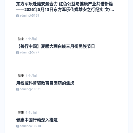
东方军乐赴雄安聚合力 红色公益与健康产业共谱新篇
——2026年5月13日东方军乐传媒雄安之行纪实 文/江
改银
admin
5169
健康
3 个月前
【善行中国】夏暖大理白族三月街民族节日
admin
5777
健康
4 个月前
用权威科普驱散盲目囤药的焦虑
admin
10331
健康
4 个月前
健康中国行动深入推进
admin
10210