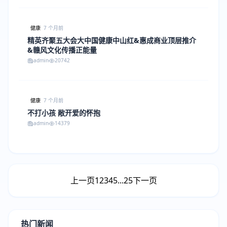
健康
7 个月前
精英齐聚五大会大中国健康中山红&惠成商业顶层推介
&赣风文化传播正能量
admin
20742
健康
7 个月前
不打小孩 敞开爱的怀抱
admin
14379
上一页
1
2
3
4
5
...
25
下一页
热门新闻