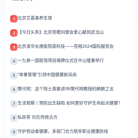
北京艾荟美养生馆
1
【今日头条】北京劳模刘僧会爱心献到武当山
2
北京清华长庚医院高科技——亮相2024国际服贸会
3
一九叁一国医馆项目揭牌仪式在中山隆重举行
4
“体重管理”引领中国健康新风尚
5
樊代明：这个院士真敢讲!听樊代明教授的肺腑之言
6
生活观察丨预防出生缺陷 如何更好守护生命起点健康？
7
私房茶 刘氏传统古方
8
守护劳动者健康，多部门合力筑牢职业健康防线
9