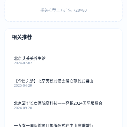
相关推荐上方广告 728×80
相关推荐
北京艾荟美养生馆
2024-07-02
【今日头条】北京劳模刘僧会爱心献到武当山
2025-04-29
北京清华长庚医院高科技——亮相2024国际服贸会
2024-09-20
一九叁一国医馆项目揭牌仪式在中山隆重举行