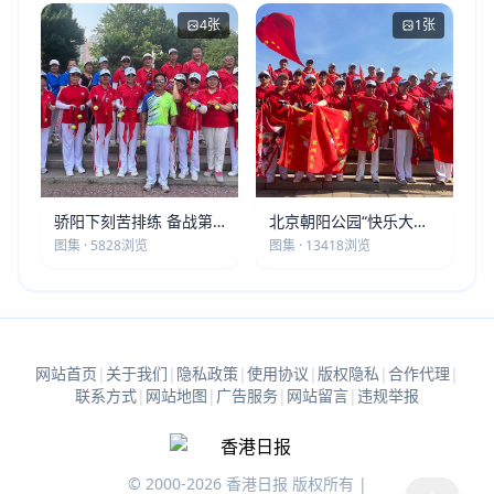
4张
1张
骄阳下刻苦排练 备战第
北京朝阳公园“快乐大本
五届莫斯科世界大健康运
营”建党105周年庆祝活动
图集 · 5828浏览
图集 · 13418浏览
动会
圆满落幕
网站首页
|
关于我们
|
隐私政策
|
使用协议
|
版权隐私
|
合作代理
|
联系方式
|
网站地图
|
广告服务
|
网站留言
|
违规举报
© 2000-2026 香港日报 版权所有 |