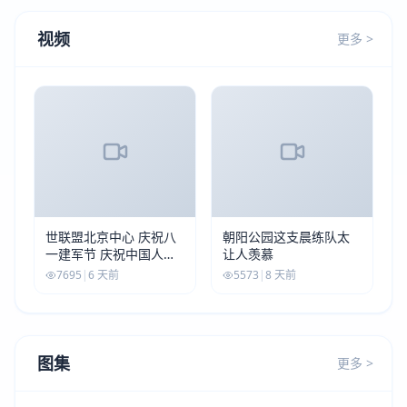
视频
更多 >
世联盟北京中心 庆祝八
朝阳公园这支晨练队太
一建军节 庆祝中国人民
让人羡慕
解放军建军99周年
7695
|
6 天前
5573
|
8 天前
图集
更多 >