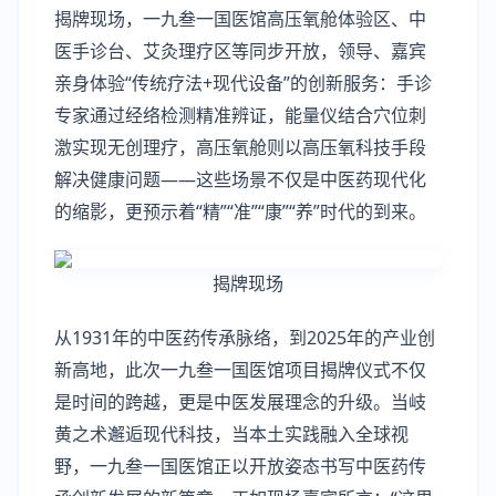
揭牌现场，一九叁一国医馆高压氧舱体验区、中
医手诊台、艾灸理疗区等同步开放，领导、嘉宾
亲身体验“传统疗法+现代设备”的创新服务：手诊
专家通过经络检测精准辨证，能量仪结合穴位刺
激实现无创理疗，高压氧舱则以高压氧科技手段
解决健康问题——这些场景不仅是中医药现代化
的缩影，更预示着“精”“准”“康”“养”时代的到来。
揭牌现场
从1931年的中医药传承脉络，到2025年的产业创
新高地，此次一九叁一国医馆项目揭牌仪式不仅
是时间的跨越，更是中医发展理念的升级。当岐
黄之术邂逅现代科技，当本土实践融入全球视
野，一九叁一国医馆正以开放姿态书写中医药传