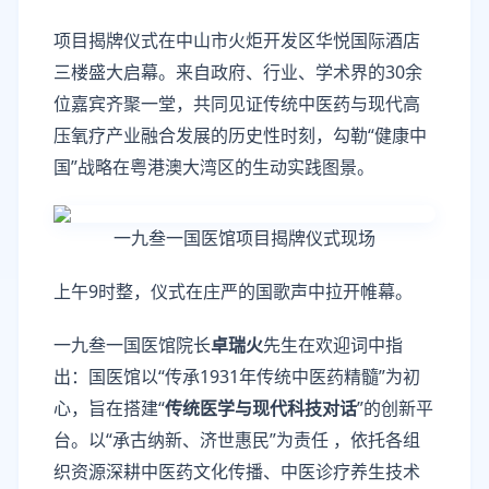
项目揭牌仪式在中山市火炬开发区华悦国际酒店
三楼盛大启幕。来自政府、行业、学术界的30余
位嘉宾齐聚一堂，共同见证传统中医药与现代高
压氧疗产业融合发展的历史性时刻，勾勒“健康中
国”战略在粤港澳大湾区的生动实践图景。
一九叁一国医馆项目揭牌仪式现场
上午9时整，仪式在庄严的国歌声中拉开帷幕。
一九叁一国医馆院长
卓瑞火
先生在欢迎词中指
出：国医馆以“传承1931年传统中医药精髓”为初
心，旨在搭建“
传统医学与现代科技对话
”的创新平
台。以“承古纳新、济世惠民”为责任 ，依托各组
织资源深耕中医药文化传播、中医诊疗养生技术