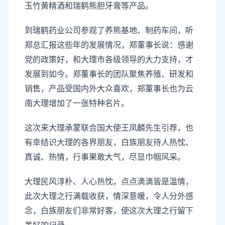
玉竹黄精酒和瑞鹤熊胆牙膏等产品。
到瑞鹤药业公司参观了养熊基地、制药车间，听
郑总汇报这些年的发展情况，郑董事长说：感谢
党的政策好，和大理市各级领导的大力支持，才
发展到如今。郑董事长的团队聚焦养殖、研发和
销售，产品受国内外大众喜欢，郑董事长也为云
南大理增加了一张特种名片。
这次来大理承蒙联合国大使王凤麟先生引荐，也
有幸结识大理的各界朋友，白族朋友待人热忱、
真诚、热情，行事果敢大气，尽显巾帼风采。
大理民风淳朴、人心热忱，点点滴滴皆是温情，
此次大理之行满载收获，情深意暖，令人分外感
念，白族朋友们非常好客，使这次大理之行留下