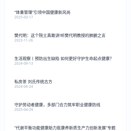
“体重管理”引领中国健康新风尚
2025-03-17
樊代明：这个院士真敢讲!听樊代明教授的肺腑之言
2023-11-26
生活观察丨预防出生缺陷 如何更好守护生命起点健康？
2024-09-13
私房茶 刘氏传统古方
2024-06-24
守护劳动者健康，多部门合力筑牢职业健康防线
2025-04-29
“代谢平衡功能健康助力医康养新质生产力创新发展”专题