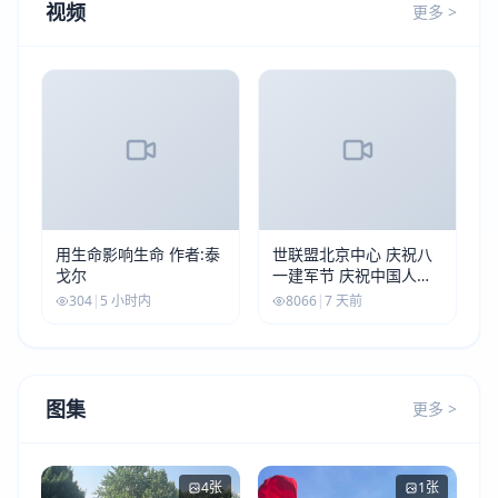
视频
更多 >
用生命影响生命 作者:泰
世联盟北京中心 庆祝八
戈尔
一建军节 庆祝中国人民
解放军建军99周年
304
|
5 小时内
8066
|
7 天前
图集
更多 >
4张
1张