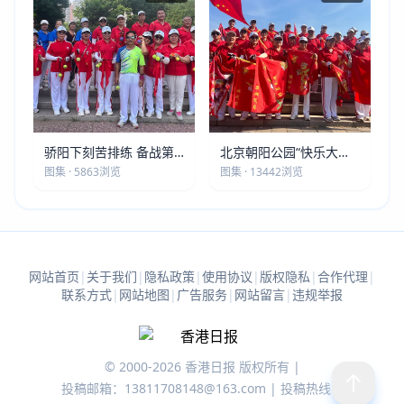
骄阳下刻苦排练 备战第
北京朝阳公园“快乐大本
五届莫斯科世界大健康运
营”建党105周年庆祝活动
图集 · 5863浏览
图集 · 13442浏览
动会
圆满落幕
网站首页
|
关于我们
|
隐私政策
|
使用协议
|
版权隐私
|
合作代理
|
联系方式
|
网站地图
|
广告服务
|
网站留言
|
违规举报
© 2000-2026 香港日报 版权所有 |
投稿邮箱：13811708148@163.com | 投稿热线：