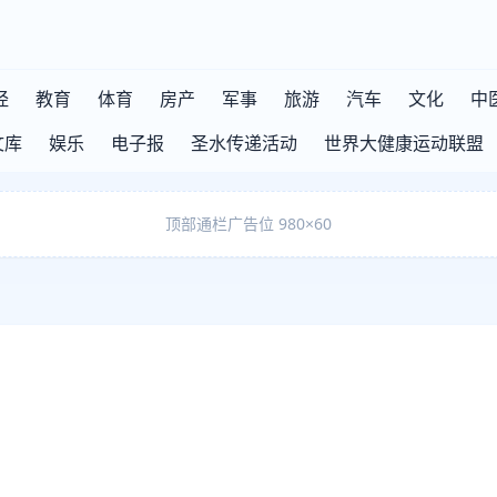
经
教育
体育
房产
军事
旅游
汽车
文化
中
文库
娱乐
电子报
圣水传递活动
世界大健康运动联盟
顶部通栏广告位 980×60