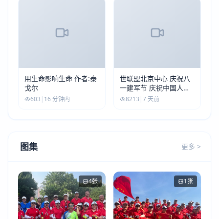
用生命影响生命 作者:泰
世联盟北京中心 庆祝八
戈尔
一建军节 庆祝中国人民
解放军建军99周年
603
|
16 分钟内
8213
|
7 天前
图集
更多 >
4张
1张