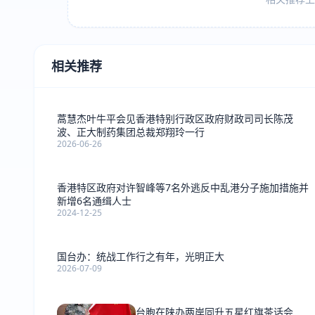
相关推荐
蒿慧杰叶牛平会见香港特别行政区政府财政司司长陈茂
波、正大制药集团总裁郑翔玲一行
2026-06-26
香港特区政府对许智峰等7名外逃反中乱港分子施加措施并
新增6名通缉人士
2024-12-25
国台办：统战工作行之有年，光明正大
2026-07-09
台胞在陕办两岸同升五星红旗茶话会