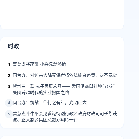
时政
盛會即將來襲 小將先燃熱情
1
国台办：对迫害大陆配偶者将依法终身追责、决不宽贷
2
紫荆三十载 赤子再展宏图—— 爱国港商邱祥坤与兆祥
3
集团跨越时代的实业报国之路
国台办：统战工作行之有年，光明正大
4
蒿慧杰叶牛平会见香港特别行政区政府财政司司长陈茂
5
波、正大制药集团总裁郑翔玲一行