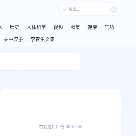
医
历史
人体科学
视频
图集
健康
气功
关中汉子
李春生文集
右侧边栏广告 300×250