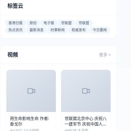
标签云
香港日报
原创
电子报
世联盟
世联盟
热点资讯
最新消息
时事新闻
权威发布
今日要闻
视频
更多 >
用生命影响生命 作者:
世联盟北京中心 庆祝八
泰戈尔
一建军节 庆祝中国人民
解放军建军99周年
1167
|
13 小时前
8528
|
8 天前