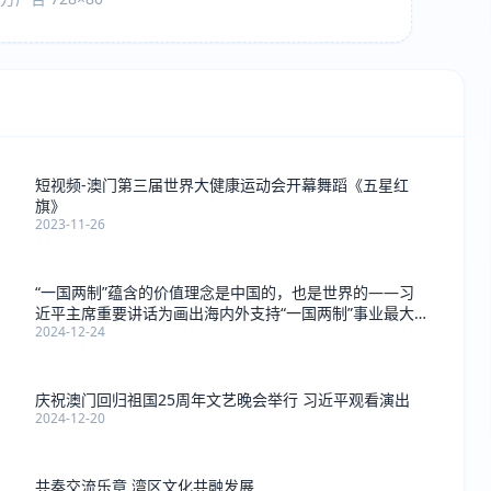
短视频-澳门第三届世界大健康运动会开幕舞蹈《五星红
旗》
2023-11-26
“一国两制”蕴含的价值理念是中国的，也是世界的——习
近平主席重要讲话为画出海内外支持“一国两制”事业最大
2024-12-24
同心圆凝聚更多力量
庆祝澳门回归祖国25周年文艺晚会举行 习近平观看演出
2024-12-20
共奏交流乐章 湾区文化共融发展