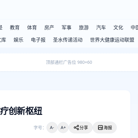
经
教育
体育
房产
军事
旅游
汽车
文化
中
文库
娱乐
电子报
圣水传递活动
世界大健康运动联盟
顶部通栏广告位 980×60
疗创新枢纽
字号：
A-
A+
分享
海报