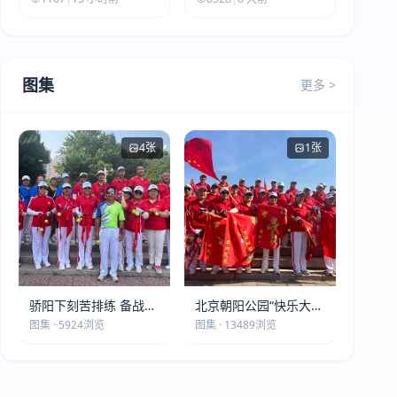
图集
更多 >
4张
1张
骄阳下刻苦排练 备战第
北京朝阳公园“快乐大本
五届莫斯科世界大健康
营”建党105周年庆祝活
图集 · 5924浏览
图集 · 13489浏览
运动会
动圆满落幕