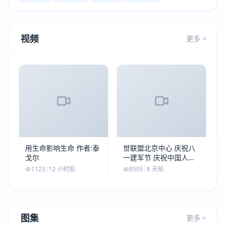
视频
更多 >
用生命影响生命 作者:泰
世联盟北京中心 庆祝八
戈尔
一建军节 庆祝中国人民
解放军建军99周年
1123
|
12 小时前
8505
|
8 天前
图集
更多 >