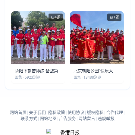
4张
1张
骄阳下刻苦排练 备战第
北京朝阳公园“快乐大本
五届莫斯科世界大健康运
营”建党105周年庆祝活动
图集 · 5923浏览
图集 · 13488浏览
动会
圆满落幕
网站首页
|
关于我们
|
隐私政策
|
使用协议
|
版权隐私
|
合作代理
|
联系方式
|
网站地图
|
广告服务
|
网站留言
|
违规举报