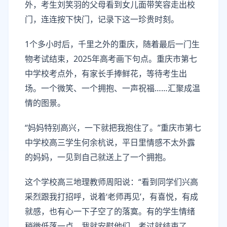
外，考生刘笑羽的父母看到女儿面带笑容走出校
门，连连按下快门，记录下这一珍贵时刻。
1个多小时后，千里之外的重庆，随着最后一门生
物考试结束，2025年高考画下句点。重庆市第七
中学校考点外，有家长手捧鲜花，等待考生出
场。一个微笑、一个拥抱、一声祝福……汇聚成温
情的图景。
“妈妈特别高兴，一下就把我抱住了。”重庆市第七
中学校高三学生何余杭说，平日里情感不太外露
的妈妈，一见到自己就送上了一个拥抱。
这个学校高三地理教师周阳说：“看到同学们兴高
采烈跟我打招呼，说着‘老师再见’，有喜悦，有成
就感，也有心一下子空了的落寞。有的学生情绪
稍微低落一点，我就安慰他们，考过就结束了，