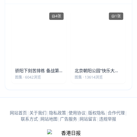
4张
1张
骄阳下刻苦排练 备战第
北京朝阳公园“快乐大本
五届莫斯科世界大健康运
营”建党105周年庆祝活动
图集 · 6042浏览
图集 · 13614浏览
动会
圆满落幕
网站首页
|
关于我们
|
隐私政策
|
使用协议
|
版权隐私
|
合作代理
|
联系方式
|
网站地图
|
广告服务
|
网站留言
|
违规举报