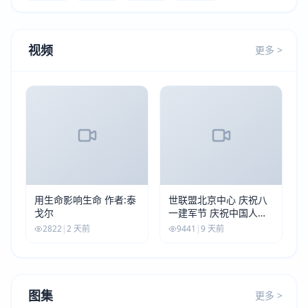
视频
更多 >
用生命影响生命 作者:泰
世联盟北京中心 庆祝八
戈尔
一建军节 庆祝中国人民
解放军建军99周年
2822
|
2 天前
9441
|
9 天前
图集
更多 >