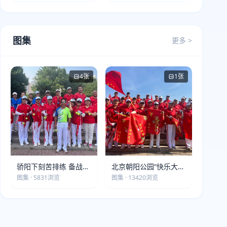
图集
更多 >
4张
1张
骄阳下刻苦排练 备战第
北京朝阳公园“快乐大本
五届莫斯科世界大健康
营”建党105周年庆祝活
图集 · 5831浏览
图集 · 13420浏览
运动会
动圆满落幕