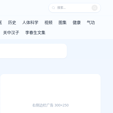
医
历史
人体科学
视频
图集
健康
气功
关中汉子
李春生文集
右侧边栏广告 300×250