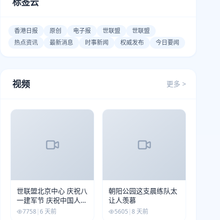
标签云
香港日报
原创
电子报
世联盟
世联盟
热点资讯
最新消息
时事新闻
权威发布
今日要闻
视频
更多 >
世联盟北京中心 庆祝八
朝阳公园这支晨练队太
一建军节 庆祝中国人民
让人羡慕
解放军建军99周年
7758
|
6 天前
5605
|
8 天前