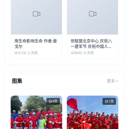
用生命影响生命 作者:泰
世联盟北京中心 庆祝八
戈尔
一建军节 庆祝中国人民
解放军建军99周年
3126
|
2 天前
9605
|
9 天前
图集
更多 >
4张
1张