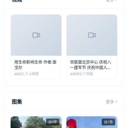
用生命影响生命 作者:泰
世联盟北京中心 庆祝八
戈尔
一建军节 庆祝中国人民
解放军建军99周年
922
|
7 小时前
8393
|
7 天前
图集
更多 >
4张
1张