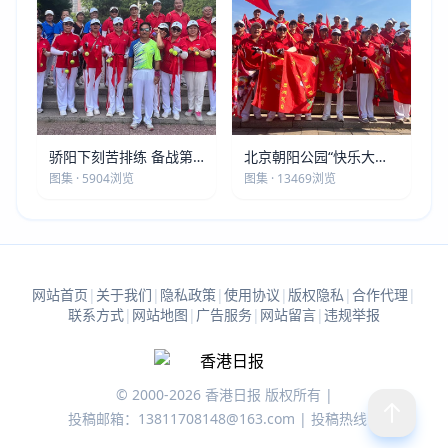
骄阳下刻苦排练 备战第
北京朝阳公园“快乐大本
五届莫斯科世界大健康运
营”建党105周年庆祝活动
图集 · 5904浏览
图集 · 13469浏览
动会
圆满落幕
网站首页
|
关于我们
|
隐私政策
|
使用协议
|
版权隐私
|
合作代理
|
联系方式
|
网站地图
|
广告服务
|
网站留言
|
违规举报
© 2000-2026 香港日报 版权所有 |
投稿邮箱：13811708148@163.com | 投稿热线：