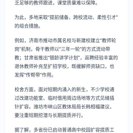
乏足够的教师跟进，课堂质量难以保障。
为此，多地采取“提前储备、跨校流动、柔性引才”
的组合措施。
例如，济南市推动市属名校与新建校建立“教师轮
岗”机制，骨干教师以“三年一轮”的方式流动带
教；甘肃省推出“银龄讲学计划”，返聘经验丰富的
退休教师补充至扩招学校，既缓解师资缺口，也
发挥“传帮带”作用。
校舍方面，面对短期内涌入的新生，不少学校通
过改建功能室、临时借用周边场地等方式见缝插
针扩容。潍坊市峡山区教体局局长韩相福建议，
要注重短期挖潜与长期提质并行。
据了解，多省份已启动普通高中校园扩容提质工