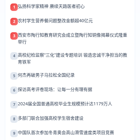
弘扬科学家精神 赓续天路医者初心
1
农村学生营养餐问题整改金额超40亿元
2
西安市陶行知教育研究会成立暨陶行知铜像揭幕仪式隆重
3
举行
高校纪检监察“三化”建设专题培训 锻造忠诚干净担当的教
4
育铁军
何杰再破男子马拉松全国纪录
5
探访高考评卷现场：让每一分有理有据
6
2024届全国普通高校毕业生规模预计达1179万人
7
多部门联合加强高校学生宿舍建设
8
中国队首次参加冬青奥会高山滑雪速度类项目竞赛
9