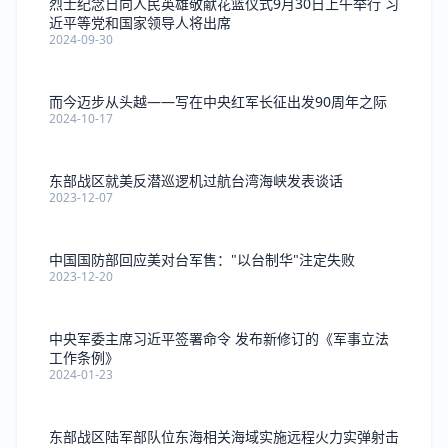
烈士纪念日向人民英雄敬献花篮仪式9月30日上午举行 习
近平等党和国家领导人将出席
2024-09-30
而今迈步从头越——写在中央红军长征出发90周年之际
2024-10-17
东部战区就美反潜巡逻机过航台湾海峡发表谈话
2023-12-07
中国国防部回应美对台军售："以台制华"注定失败
2023-12-20
中央军委主席习近平签署命令 发布新修订的《军事立法
工作条例》
2024-01-23
东部战区陆军部队位东海相关海域实施远程火力实弹射击