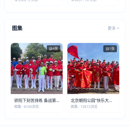
图集
更多 >
4张
1张
骄阳下刻苦排练 备战第
北京朝阳公园“快乐大本
五届莫斯科世界大健康运
营”建党105周年庆祝活动
图集 · 6100浏览
图集 · 13672浏览
动会
圆满落幕