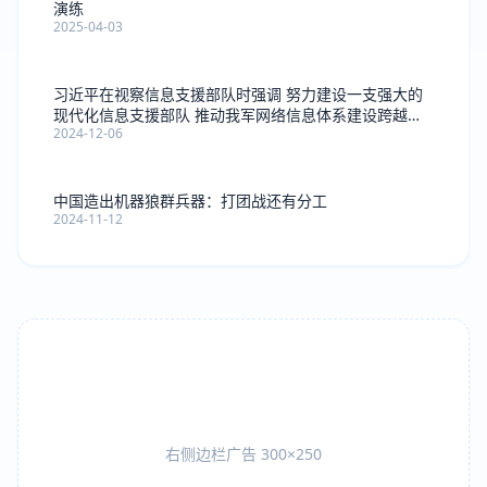
演练
2025-04-03
习近平在视察信息支援部队时强调 努力建设一支强大的
现代化信息支援部队 推动我军网络信息体系建设跨越发
2024-12-06
展
中国造出机器狼群兵器：打团战还有分工
2024-11-12
右侧边栏广告 300×250