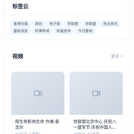
标签云
香港日报
原创
电子报
世联盟
世联盟
热点资讯
最新消息
时事新闻
权威发布
今日要闻
视频
更多 >
用生命影响生命 作者:泰
世联盟北京中心 庆祝八
戈尔
一建军节 庆祝中国人民
解放军建军99周年
3528
|
3 天前
9831
|
10 天前