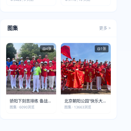
图集
更多 >
4张
1张
骄阳下刻苦排练 备战第
北京朝阳公园“快乐大本
五届莫斯科世界大健康
营”建党105周年庆祝活
图集 · 6090浏览
图集 · 13663浏览
运动会
动圆满落幕