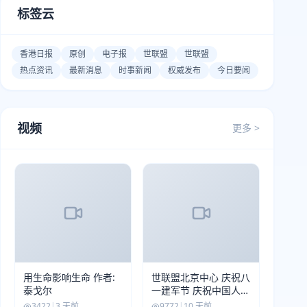
标签云
香港日报
原创
电子报
世联盟
世联盟
热点资讯
最新消息
时事新闻
权威发布
今日要闻
视频
更多 >
用生命影响生命 作者:
世联盟北京中心 庆祝八
泰戈尔
一建军节 庆祝中国人民
解放军建军99周年
3422
|
3 天前
9772
|
10 天前