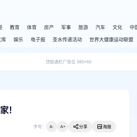
经
教育
体育
房产
军事
旅游
汽车
文化
中
文库
娱乐
电子报
圣水传递活动
世界大健康运动联盟
顶部通栏广告位 980×60
家！
字号：
A-
A+
分享
海报