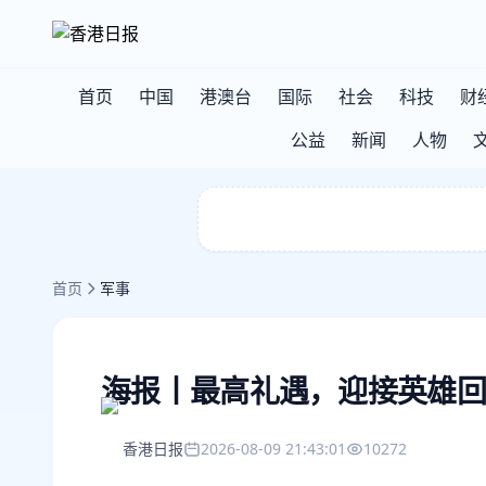
首页
中国
港澳台
国际
社会
科技
财
公益
新闻
人物
首页
军事
海报丨最高礼遇，迎接英雄回
香港日报
2026-08-09 21:43:01
10272