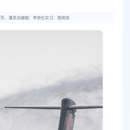
刘芳、潘昱龙编辑：李依伦实习：晋婉洳