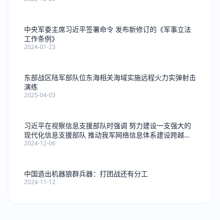
中央军委主席习近平签署命令 发布新修订的《军事立法
工作条例》
2024-01-23
东部战区陆军部队位东海相关海域实施远程火力实弹射击
演练
2025-04-03
习近平在视察信息支援部队时强调 努力建设一支强大的
现代化信息支援部队 推动我军网络信息体系建设跨越发
2024-12-06
展
中国造出机器狼群兵器：打团战还有分工
2024-11-12