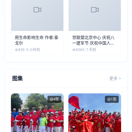
用生命影响生命 作者:泰
世联盟北京中心 庆祝八
戈尔
一建军节 庆祝中国人民
解放军建军99周年
839
|
5 小时前
8343
|
7 天前
图集
更多 >
4张
1张