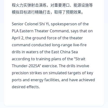
程火力实弹射击演练，对重要港口、能源设施等
模拟目标进行精确打击，取得了预期效果。
Senior Colonel Shi Yi, spokesperson of the
PLA Eastern Theater Command, says that on
April 2, the ground force of the theater
command conducted long-range live-fire
drills in waters of the East China Sea
according to training plans of the “Strait
Thunder-2025A” exercise. The drills involve
precision strikes on simulated targets of key
ports and energy facilities, and have achieved
desired effects.