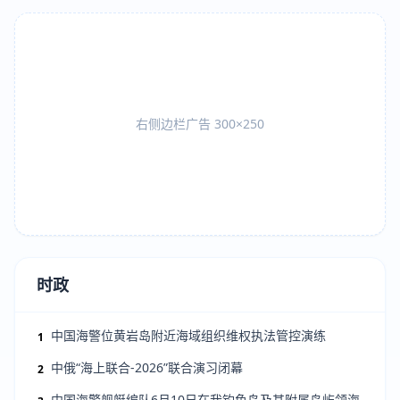
右侧边栏广告 300×250
时政
中国海警位黄岩岛附近海域组织维权执法管控演练
1
中俄“海上联合-2026”联合演习闭幕
2
中国海警舰艇编队6月10日在我钓鱼岛及其附属岛屿领海