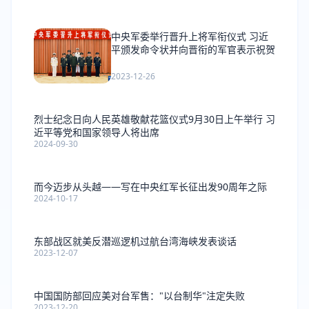
中央军委举行晋升上将军衔仪式 习近
平颁发命令状并向晋衔的军官表示祝贺
2023-12-26
烈士纪念日向人民英雄敬献花篮仪式9月30日上午举行 习
近平等党和国家领导人将出席
2024-09-30
而今迈步从头越——写在中央红军长征出发90周年之际
2024-10-17
东部战区就美反潜巡逻机过航台湾海峡发表谈话
2023-12-07
中国国防部回应美对台军售："以台制华"注定失败
2023-12-20