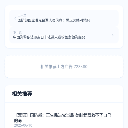
上一篇
国防部回应曝光台军人员信息：想玩火就别想跑
下一篇
中国海警依法驱离日非法进入我钓鱼岛领海船只
相关推荐上方广告 728×80
相关推荐
【双语】国防部：正告民进党当局 美制武器救不了自己
的命
2025-06-10