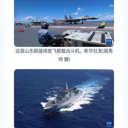
这是山东舰接续放飞舰载战斗机。新华社发(扈秀
帅 摄)