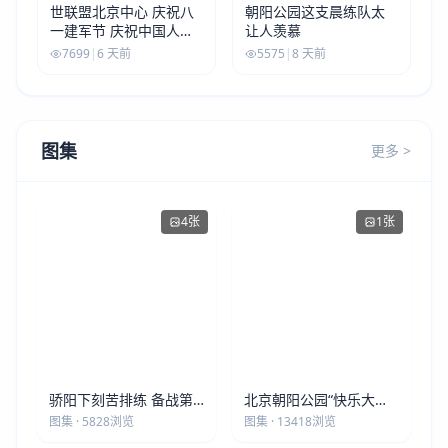
世联盟北京中心 庆祝八
朝阳公园这支晨练队太
一建军节 庆祝中国人民
让人羡慕
解放军建军99周年
7699
|
6 天前
5575
|
8 天前
图集
更多 >
4张
1张
骄阳下刻苦排练 备战第
北京朝阳公园“快乐大本
五届莫斯科世界大健康运
营”建党105周年庆祝活动
图集 · 5828浏览
图集 · 13418浏览
动会
圆满落幕