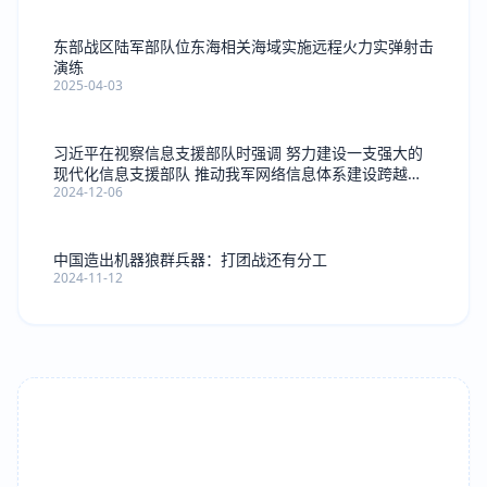
东部战区陆军部队位东海相关海域实施远程火力实弹射击
演练
2025-04-03
习近平在视察信息支援部队时强调 努力建设一支强大的
现代化信息支援部队 推动我军网络信息体系建设跨越发
2024-12-06
展
中国造出机器狼群兵器：打团战还有分工
2024-11-12