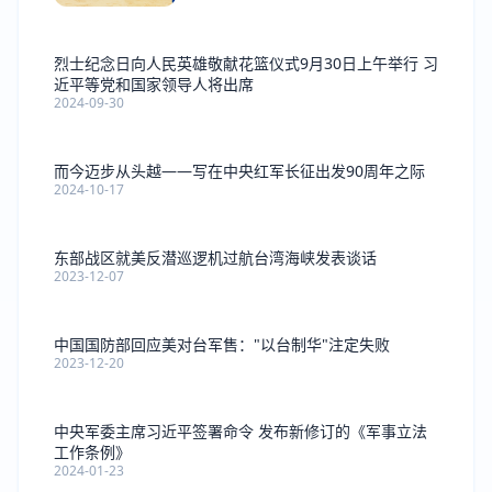
烈士纪念日向人民英雄敬献花篮仪式9月30日上午举行 习
近平等党和国家领导人将出席
2024-09-30
而今迈步从头越——写在中央红军长征出发90周年之际
2024-10-17
东部战区就美反潜巡逻机过航台湾海峡发表谈话
2023-12-07
中国国防部回应美对台军售："以台制华"注定失败
2023-12-20
中央军委主席习近平签署命令 发布新修订的《军事立法
工作条例》
2024-01-23