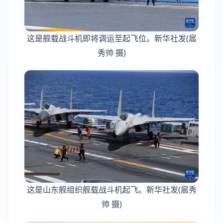
这是舰载战斗机即将调运至起飞位。新华社发(扈
秀帅 摄)
这是山东舰组织舰载战斗机起飞。新华社发(扈秀
帅 摄)