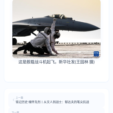
这是舰载战斗机起飞。新华社发(王园林 摄)
上一篇
铭记历史 缅怀先烈丨从文人到战士：郁达夫的笔尖抗战
下一篇