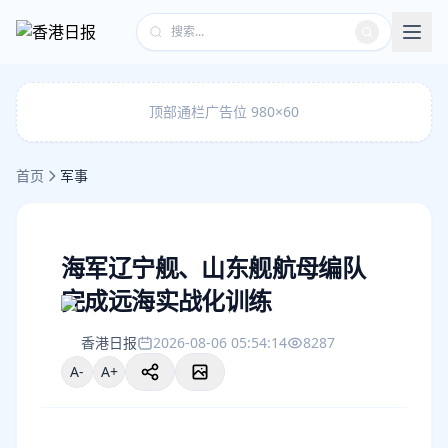
顶部通栏广告位 980×60
首页
军事
海军辽宁舰、山东舰航母编队
完成远海实战化训练
香港日报
2026-08-06 05:54:14
8287
A-
A+