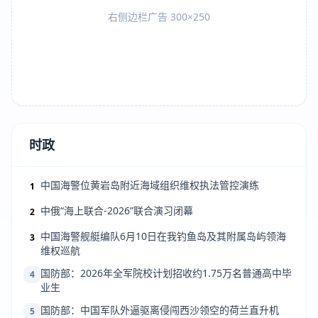
右侧边栏广告 300×250
时政
中国海警位黄岩岛附近海域组织维权执法管控演练
1
中俄“海上联合-2026”联合演习闭幕
2
中国海警舰艇编队6月10日在我钓鱼岛及其附属岛屿领海
3
维权巡航
国防部：2026年全军院校计划招收约1.75万名普通高中毕
4
业生
国防部：中国军队外逼驱离侵闯西沙领空的荷兰直升机
5