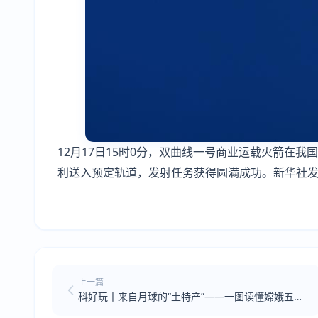
12月17日15时0分，双曲线一号商业运载火箭在
利送入预定轨道，发射任务获得圆满成功。新华社发(
上一篇
科好玩丨来自月球的“土特产”——一图读懂嫦娥五号
带回的月球样品