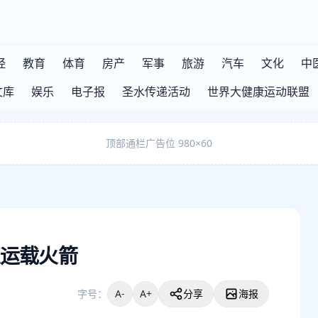
经
教育
体育
房产
军事
旅游
汽车
文化
中
文库
娱乐
电子报
圣水传递活动
世界大健康运动联盟
顶部通栏广告位 980×60
运载火箭
字号：
A-
A+
分享
海报