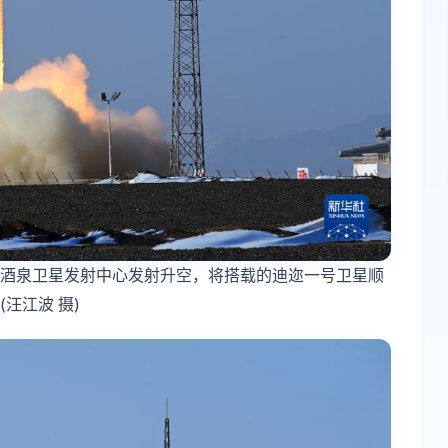
我国酒泉卫星发射中心发射升空，将搭载的迪迩一号卫星顺
汪江波 摄)