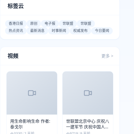
标签云
香港日报
原创
电子报
世联盟
世联盟
热点资讯
最新消息
时事新闻
权威发布
今日要闻
视频
更多 >
用生命影响生命 作者:
世联盟北京中心 庆祝八
泰戈尔
一建军节 庆祝中国人民
解放军建军99周年
3330
|
2 天前
9719
|
9 天前