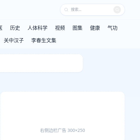
医
历史
人体科学
视频
图集
健康
气功
关中汉子
李春生文集
右侧边栏广告 300×250