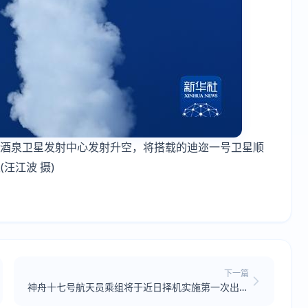
我国酒泉卫星发射中心发射升空，将搭载的迪迩一号卫星顺
汪江波 摄)
下一篇
神舟十七号航天员乘组将于近日择机实施第一次出舱
活动