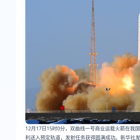
12月17日15时0分，双曲线一号商业运载火箭在
利送入预定轨道，发射任务获得圆满成功。新华社发(