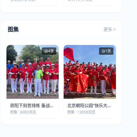
图集
更多 >
4张
1张
骄阳下刻苦排练 备战第
北京朝阳公园“快乐大本
五届莫斯科世界大健康
营”建党105周年庆祝活
图集 · 6082浏览
图集 · 13658浏览
运动会
动圆满落幕