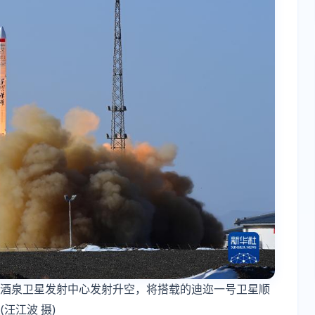
我国酒泉卫星发射中心发射升空，将搭载的迪迩一号卫星顺
汪江波 摄)