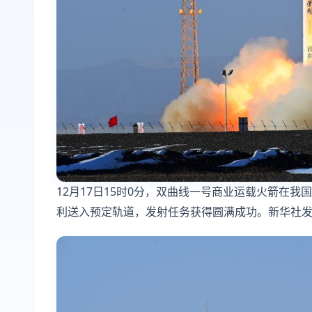
12月17日15时0分，双曲线一号商业运载火箭在
利送入预定轨道，发射任务获得圆满成功。新华社发(