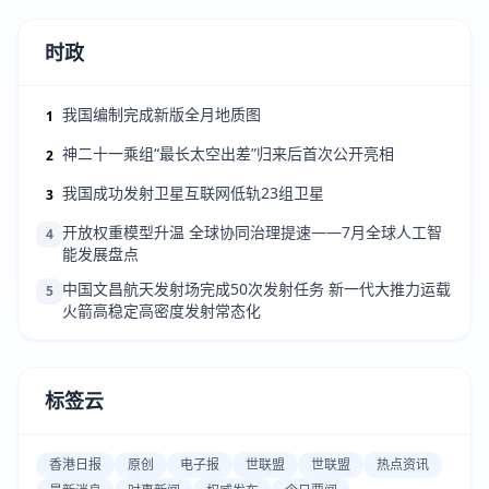
时政
我国编制完成新版全月地质图
1
神二十一乘组“最长太空出差”归来后首次公开亮相
2
我国成功发射卫星互联网低轨23组卫星
3
开放权重模型升温 全球协同治理提速——7月全球人工智
4
能发展盘点
中国文昌航天发射场完成50次发射任务 新一代大推力运载
5
火箭高稳定高密度发射常态化
标签云
香港日报
原创
电子报
世联盟
世联盟
热点资讯