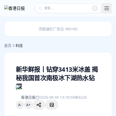
顶部通栏广告位 980×60
首页
科技
新华鲜报丨钻穿3413米冰盖 揭
秘我国首次南极冰下湖热水钻
探
香港日报
2026-08-06 13:18:59
6226
A-
A+