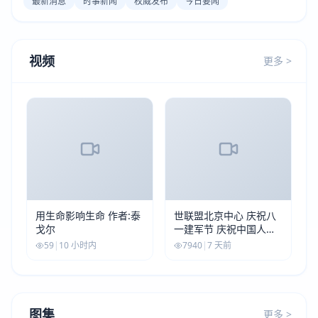
最新消息
时事新闻
权威发布
今日要闻
视频
更多 >
用生命影响生命 作者:泰
世联盟北京中心 庆祝八
戈尔
一建军节 庆祝中国人民
解放军建军99周年
59
|
10 小时内
7940
|
7 天前
图集
更多 >