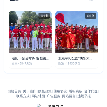
4张
1张
骄阳下刻苦排练 备战第
北京朝阳公园“快乐大本
五届莫斯科世界大健康运
营”建党105周年庆祝活动
图集 · 5847浏览
图集 · 13430浏览
动会
圆满落幕
网站首页
|
关于我们
|
隐私政策
|
使用协议
|
版权隐私
|
合作代理
|
联系方式
|
网站地图
|
广告服务
|
网站留言
|
违规举报