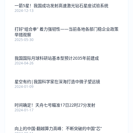
一箭5星！我国成功发射高速激光钻石星座试验系统
2024-12-13
打好“组合拳” 着力强韧性——当前各地各部门稳企业政策
举措观察
2025-05-30
我国国际月球科研站基本型预计2035年前建成
2024-04-26
星空有约|我国科学家在深海打造中微子望远镜
2024-01-09
时间确定！天舟七号瞄准17日22时27分发射
2024-01-17
向上的中国·翻越算力高峰：不断突破的中国“芯”