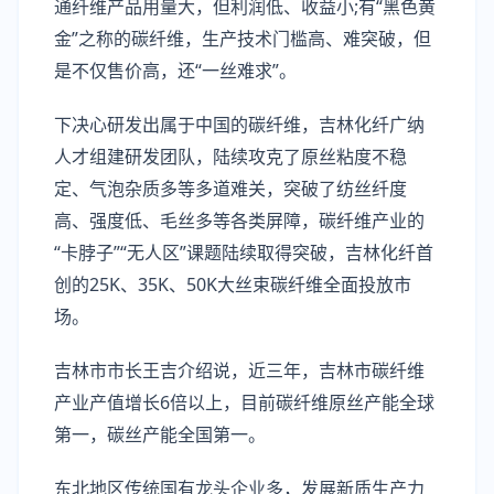
通纤维产品用量大，但利润低、收益小;有“黑色黄
金”之称的碳纤维，生产技术门槛高、难突破，但
是不仅售价高，还“一丝难求”。
下决心研发出属于中国的碳纤维，吉林化纤广纳
人才组建研发团队，陆续攻克了原丝粘度不稳
定、气泡杂质多等多道难关，突破了纺丝纤度
高、强度低、毛丝多等各类屏障，碳纤维产业的
“卡脖子”“无人区”课题陆续取得突破，吉林化纤首
创的25K、35K、50K大丝束碳纤维全面投放市
场。
吉林市市长王吉介绍说，近三年，吉林市碳纤维
产业产值增长6倍以上，目前碳纤维原丝产能全球
第一，碳丝产能全国第一。
东北地区传统国有龙头企业多，发展新质生产力