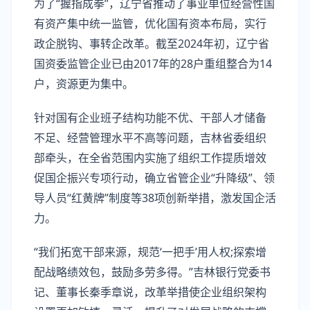
为了“握指成拳”，辽宁省推动了事业单位经营性国
有资产集中统一监管，优化国有资本布局，实行
政企脱钩、事转企改革。截至2024年初，辽宁省
国资委监管企业已由2017年的28户重组整合为14
户，资源更为集中。
针对国有企业班子结构功能不优、干部人才储备
不足、经营管理水平不高等问题，吉林省委组织
部牵头，在全省范围内实施了组织工作提质增效
促国企振兴专项行动，确立省管企业“升降级”、领
导人员“红黄牌”制度等38项创新举措，激发国企活
力。
“我们拓宽干部来源，规范‘一把手’用人权;探索增
配战略绩效包，鼓励多劳多得。”吉林银行党委书
记、董事长秦季章说，改革举措使企业组织架构