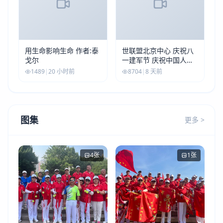
用生命影响生命 作者:泰
世联盟北京中心 庆祝八
戈尔
一建军节 庆祝中国人民
解放军建军99周年
1489
|
20 小时前
8704
|
8 天前
图集
更多 >
4张
1张