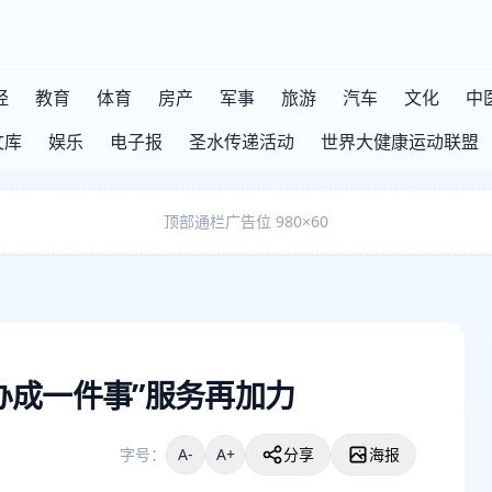
经
教育
体育
房产
军事
旅游
汽车
文化
中
文库
娱乐
电子报
圣水传递活动
世界大健康运动联盟
顶部通栏广告位 980×60
办成一件事”服务再加力
字号：
A-
A+
分享
海报