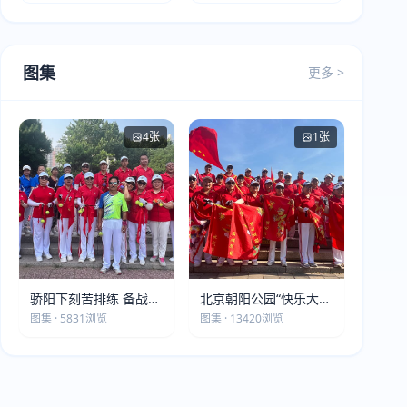
图集
更多 >
4张
1张
骄阳下刻苦排练 备战第
北京朝阳公园“快乐大本
五届莫斯科世界大健康
营”建党105周年庆祝活
图集 · 5831浏览
图集 · 13420浏览
运动会
动圆满落幕