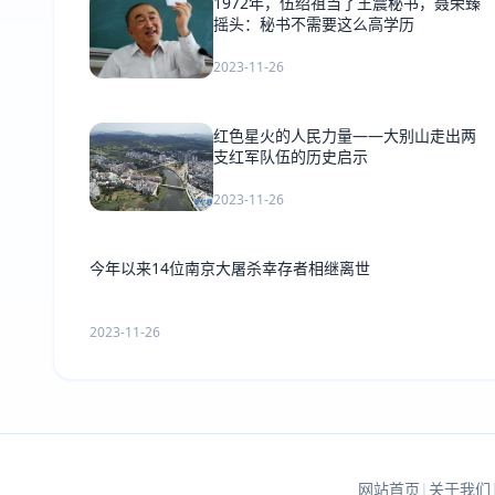
1972年，伍绍祖当了王震秘书，聂荣臻
摇头：秘书不需要这么高学历
2023-11-26
红色星火的人民力量——大别山走出两
支红军队伍的历史启示
2023-11-26
今年以来14位南京大屠杀幸存者相继离世
2023-11-26
网站首页
|
关于我们