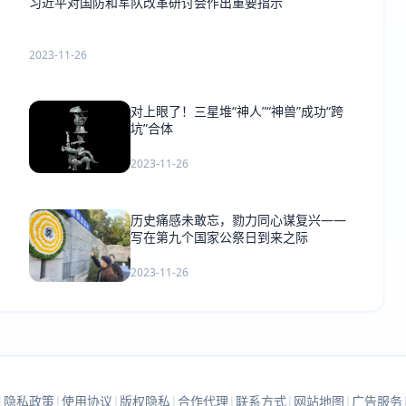
习近平对国防和军队改革研讨会作出重要指示
2023-11-26
对上眼了！三星堆“神人”“神兽”成功“跨
坑”合体
2023-11-26
历史痛感未敢忘，勠力同心谋复兴——
写在第九个国家公祭日到来之际
2023-11-26
|
隐私政策
|
使用协议
|
版权隐私
|
合作代理
|
联系方式
|
网站地图
|
广告服务