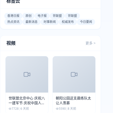
标签云
香港日报
原创
电子报
世联盟
世联盟
热点资讯
最新消息
时事新闻
权威发布
今日要闻
视频
更多 >
世联盟北京中心 庆祝八
朝阳公园这支晨练队太
一建军节 庆祝中国人民
让人羡慕
解放军建军99周年
7728
|
6 天前
5590
|
8 天前