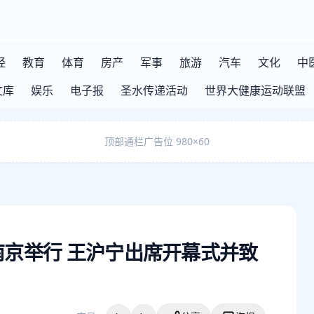
经
教育
体育
房产
军事
旅游
汽车
文化
中
文库
娱乐
电子报
圣水传递活动
世界大健康运动联盟
顶部通栏广告位 980×60
南京举行 王沪宁出席开幕式并致