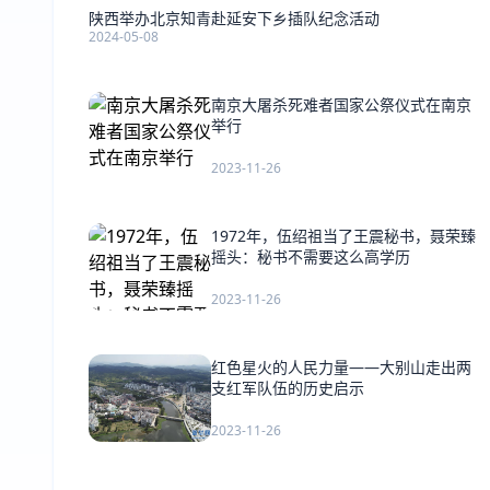
陕西举办北京知青赴延安下乡插队纪念活动
2024-05-08
南京大屠杀死难者国家公祭仪式在南京
举行
2023-11-26
1972年，伍绍祖当了王震秘书，聂荣臻
摇头：秘书不需要这么高学历
2023-11-26
红色星火的人民力量——大别山走出两
支红军队伍的历史启示
2023-11-26