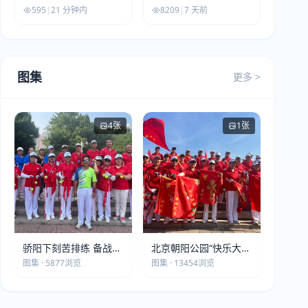
解放军建军99周年
595
|
21 分钟内
8209
|
7 天前
图集
更多 >
4张
1张
骄阳下刻苦排练 备战第
北京朝阳公园“快乐大本
五届莫斯科世界大健康
营”建党105周年庆祝活
图集 · 5877浏览
图集 · 13454浏览
运动会
动圆满落幕