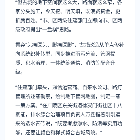
“但古城的地下空间就这么大，路面就这么窄，各
家分头施工，今天挖、明天填，既浪费资金，更
折腾百姓。”市、区两级住建部门立即向市、区两
级政府提出“一盘棋”思路。
摒弃“头痛医头、脚痛医脚”，古城改造从单点修补
向系统织补转型，同步推进雨污分流、管网提
质、积水治理，一体统筹通信、消防等配套升
级。
“住建部门牵头，通信运营商、自来水公司、路灯
管理所逐巷勘察，绘制地下管网地图，制定一巷
一策方案。”在广陵区东关街道徐凝门街社区十八
家巷，排水综合治理项目负责人万鑫指着刚刚运
来的透水青砖说，“既要考虑渗水、防滑等实用功
能，还要让颜色和样式契合古城风貌。”