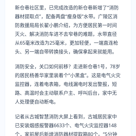
新仓巷社区里，已完成改造的新仓巷新增了“消防
器材提取点”，配备两盘“瘦身版”水带。广陵区消
防救援局局长翟小鹏介绍，为方便居民第一时间
灭火、解决消防车进不去窄巷的难题，水带直径
从65毫米改造为25毫米，更加轻便，一端直连枪
头、另一端自带转换接头，确保拿起来就能用。
消防安全，关口如何前移？走进新仓巷1号，78岁
的居民杨善华家里装着个“小黑盒”。这是电气火灾
监控器，连着电表箱，电线漏电时发出警报，短
路、高温时会主动联系户主、呼叫后台，家中无
人处理便自动断电。
记者从古城智慧消防大屏上看到，古城居民家中
已安装烟感报警器6633个、电气火灾监控器148
个，家前屋后新增消防器材提取箱80个。“5分钟