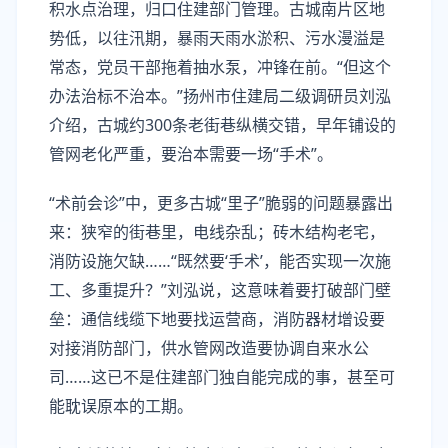
积水点治理，归口住建部门管理。古城南片区地
势低，以往汛期，暴雨天雨水淤积、污水漫溢是
常态，党员干部拖着抽水泵，冲锋在前。“但这个
办法治标不治本。”扬州市住建局二级调研员刘泓
介绍，古城约300条老街巷纵横交错，早年铺设的
管网老化严重，要治本需要一场“手术”。
“术前会诊”中，更多古城“里子”脆弱的问题暴露出
来：狭窄的街巷里，电线杂乱；砖木结构老宅，
消防设施欠缺……“既然要‘手术’，能否实现一次施
工、多重提升？”刘泓说，这意味着要打破部门壁
垒：通信线缆下地要找运营商，消防器材增设要
对接消防部门，供水管网改造要协调自来水公
司……这已不是住建部门独自能完成的事，甚至可
能耽误原本的工期。