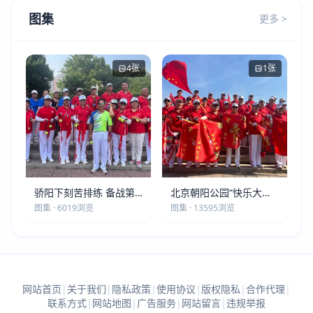
图集
更多 >
4张
1张
骄阳下刻苦排练 备战第
北京朝阳公园“快乐大本
五届莫斯科世界大健康运
营”建党105周年庆祝活动
图集 · 6019浏览
图集 · 13595浏览
动会
圆满落幕
网站首页
|
关于我们
|
隐私政策
|
使用协议
|
版权隐私
|
合作代理
|
联系方式
|
网站地图
|
广告服务
|
网站留言
|
违规举报