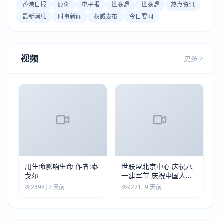
香港日报
原创
电子报
世联盟
世联盟
热点资讯
最新消息
时事新闻
权威发布
今日要闻
视频
更多 >
用生命影响生命 作者:泰
世联盟北京中心 庆祝八
戈尔
一建军节 庆祝中国人民
解放军建军99周年
2498
|
2 天前
9271
|
9 天前