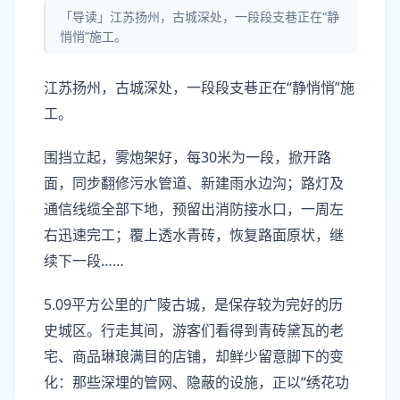
「导读」江苏扬州，古城深处，一段段支巷正在“静
悄悄”施工。
江苏扬州，古城深处，一段段支巷正在“静悄悄”施
工。
围挡立起，雾炮架好，每30米为一段，掀开路
面，同步翻修污水管道、新建雨水边沟；路灯及
通信线缆全部下地，预留出消防接水口，一周左
右迅速完工；覆上透水青砖，恢复路面原状，继
续下一段……
5.09平方公里的广陵古城，是保存较为完好的历
史城区。行走其间，游客们看得到青砖黛瓦的老
宅、商品琳琅满目的店铺，却鲜少留意脚下的变
化：那些深埋的管网、隐蔽的设施，正以“绣花功