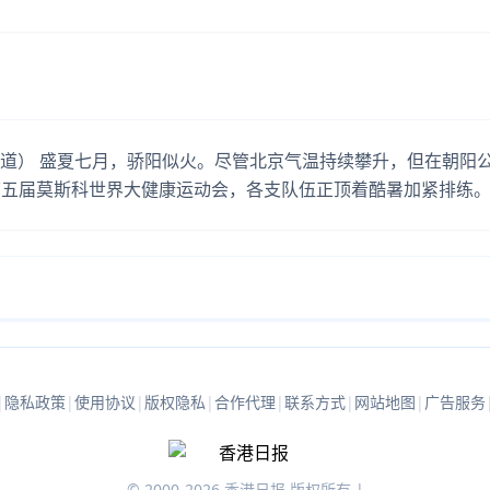
报道） 盛夏七月，骄阳似火。尽管北京气温持续攀升，但在朝阳
第五届莫斯科世界大健康运动会，各支队伍正顶着酷暑加紧排练
|
隐私政策
|
使用协议
|
版权隐私
|
合作代理
|
联系方式
|
网站地图
|
广告服务
© 2000-2026 香港日报 版权所有 |