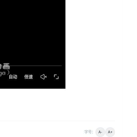
字号：
A-
A+