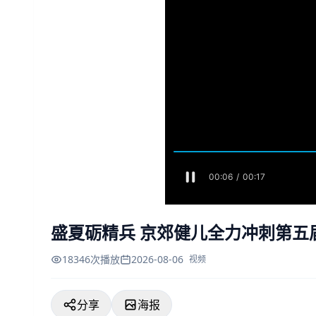
盛夏砺精兵 京郊健儿全力冲刺第五
18346次播放
2026-08-06
视频
分享
海报