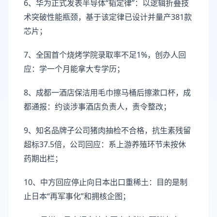
6、华为正式发表半导体“韬定律”：以逻辑折叠技
术突破性能瓶颈，基于该定律已设计并量产381款
芯片；
7、全国首个烧烤学院录取率不足1%，创办人回
应：学一个月能拿大专学历；
8、成都一酒店保洁用毛巾擦马桶后擦漱口杯，成
都通报：约谈涉事酒店负责人，责令整改；
9、知名品牌子公司猪肉抽检不合格，抗生素残留
超标37.5倍，公司回应：系上游养殖环节未按休
药期出栏；
10、中方回应停止向日本出口重稀土：目的是制
止日本“再军事化”和拥核企图；