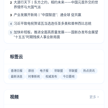
大道行天下丨东方之约，相约未来——中国元首外交的世
2
界情怀与大国气派
产业发展开新局丨“中国智造”：通全球 促共赢
3
习近平致电祝贺诺瓦当选连任圣多美和普林西比总统
4
加快补短板，推进全面高质量发展——国新办发布会展望
5
“十五五”时期残疾人事业新局面
标签云
香港日报
原创
电子报
世联盟
世联盟
热点资讯
最新消息
时事新闻
权威发布
今日要闻
视频
更多 >