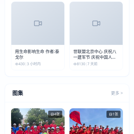
用生命影响生命 作者:泰
世联盟北京中心 庆祝八
戈尔
一建军节 庆祝中国人民
解放军建军99周年
430
|
3 小时内
8130
|
7 天前
图集
更多 >
4张
1张