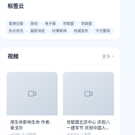
标签云
香港日报
原创
电子报
世联盟
世联盟
热点资讯
最新消息
时事新闻
权威发布
今日要闻
视频
更多 >
用生命影响生命 作者:
世联盟北京中心 庆祝八
泰戈尔
一建军节 庆祝中国人民
解放军建军99周年
286
|
5 小时内
8053
|
7 天前