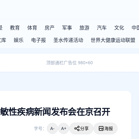
经
教育
体育
房产
军事
旅游
汽车
文化
中
文库
娱乐
电子报
圣水传递活动
世界大健康运动联盟
顶部通栏广告位 980×60
敏性疾病新闻发布会在京召开
字号：
A-
A+
分享
海报