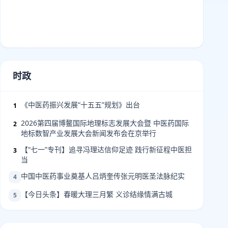
时政
《中医药振兴发展“十五五”规划》出台
1
2026第四届博鳌国际地理标志发展大会暨 中医药国际
2
地标数智产业发展大会新闻发布会在京举行
【“七一”专刊】追寻冯理达信仰足迹 践行新征程中医担
3
当
中国中医药事业奠基人吕炳奎传张元明医圣法脉纪实
4
【今日头条】春暖大理三月繁 义诊结缘情满古城
5