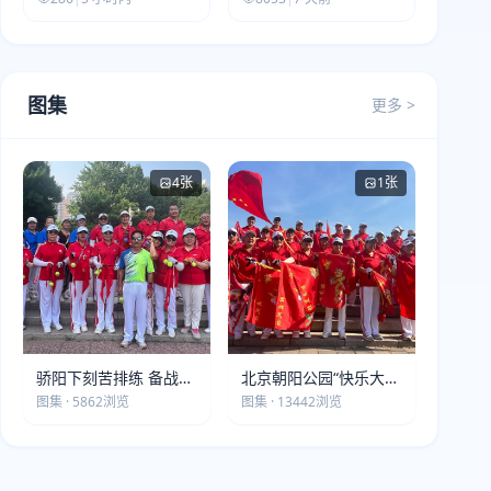
图集
更多 >
4张
1张
骄阳下刻苦排练 备战第
北京朝阳公园“快乐大本
五届莫斯科世界大健康
营”建党105周年庆祝活
图集 · 5862浏览
图集 · 13442浏览
运动会
动圆满落幕