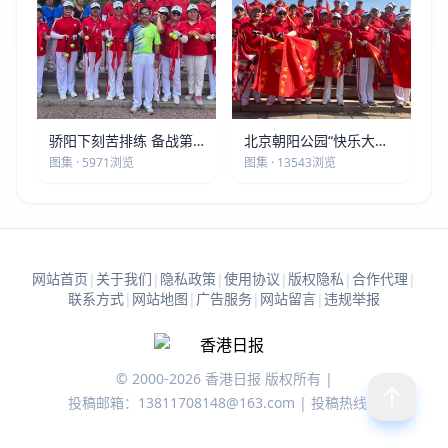
骄阳下刻苦排练 备战第
北京朝阳公园“快乐大本
五届莫斯科世界大健康运
营”建党105周年庆祝活动
图集 · 5971浏览
图集 · 13543浏览
动会
圆满落幕
网站首页
|
关于我们
|
隐私政策
|
使用协议
|
版权隐私
|
合作代理
|
联系方式
|
网站地图
|
广告服务
|
网站留言
|
违规举报
© 2000-2026 香港日报 版权所有 |
投稿邮箱：13811708148@163.com | 投稿热线：