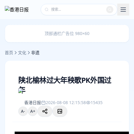
顶部通栏广告位 980×60
首页
文化
非遗
陕北榆林过大年秧歌PK外国过
年
香港日报
2026-08-08 12:15:58
15435
A-
A+