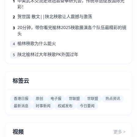
中美武术交流走进冠县查拳研究会，传统非遗绽放国际光
1
彩！
贺世国 散文||陕北秧歌让人震撼与激荡
2
20分钟，带你看完榆林2025秧歌展演各个队伍最精彩的镜
3
头
榆林秧歌为什么能火
4
陕北榆林过大年秧歌PK外国过年
5
标签云
香港日报
原创
电子报
世联盟
世联盟
热点资讯
最新消息
时事新闻
权威发布
今日要闻
视频
更多 >