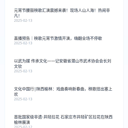
元宵节腰鼓秧歌汇演震撼来袭！现场人山人海！热闹非
凡！
2025-02-13
直播预告｜秧歌元宵节激情开演，嗨翻全场不停歇
2025-02-13
以武为媒 传承文化——记安徽省潜山市武术协会会长刘
文钦
2025-02-13
文化中国行|陕西榆林：戏曲奏响新春曲，秧歌扭出塞上
欢
2025-02-13
首批国家级非遗-井陉拉花 石家庄市井陉矿区拉花在陕西
榆林展演
2025-02-12