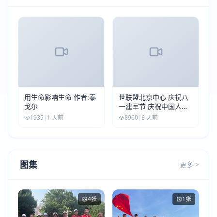
用生命影响生命 作者:泰
世联盟北京中心 庆祝八
戈尔
一建军节 庆祝中国人民
解放军建军99周年
1935
|
1 天前
8960
|
8 天前
图集
更多 >
4张
1张