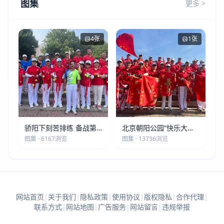
图集
更多 >
4张
1张
骄阳下刻苦排练 备战第
北京朝阳公园“快乐大本
五届莫斯科世界大健康运
营”建党105周年庆祝活动
图集 · 6167浏览
图集 · 13736浏览
动会
圆满落幕
网站首页
|
关于我们
|
隐私政策
|
使用协议
|
版权隐私
|
合作代理
|
联系方式
|
网站地图
|
广告服务
|
网站留言
|
违规举报