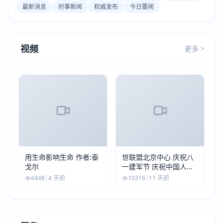
最新消息
时事新闻
权威发布
今日要闻
视频
更多 >
用生命影响生命 作者:泰
世联盟北京中心 庆祝八
戈尔
一建军节 庆祝中国人民
解放军建军99周年
4448
|
4 天前
10316
|
11 天前