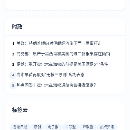
时政
美媒：特朗普倾向对伊朗经济施压而非军事打击
1
商务部：原产于墨西哥和美国的进口碧根果存在倾销
2
伊朗：重开霍尔木兹海峡的前提是美国满足5个条件
3
高市早苗再度对“无核三原则”含糊表态
4
热点问答丨霍尔木兹海峡通航协议接近敲定？
5
标签云
香港日报
原创
电子报
世联盟
世联盟
热点资讯