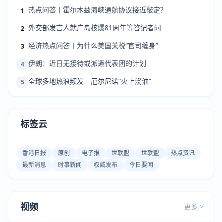
热点问答丨霍尔木兹海峡通航协议接近敲定？
1
外交部发言人就广岛核爆81周年等答记者问
2
经济热点问答丨为什么美国关税“官司缠身”
3
伊朗：近日无接待或派遣代表团的计划
4
全球多地热浪频发 厄尔尼诺“火上浇油”
5
标签云
香港日报
原创
电子报
世联盟
世联盟
热点资讯
最新消息
时事新闻
权威发布
今日要闻
视频
更多 >