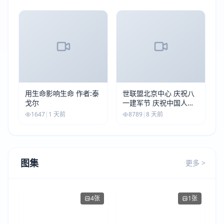
用生命影响生命 作者:泰
世联盟北京中心 庆祝八
戈尔
一建军节 庆祝中国人民
解放军建军99周年
1647
|
1 天前
8789
|
8 天前
图集
更多 >
4张
1张