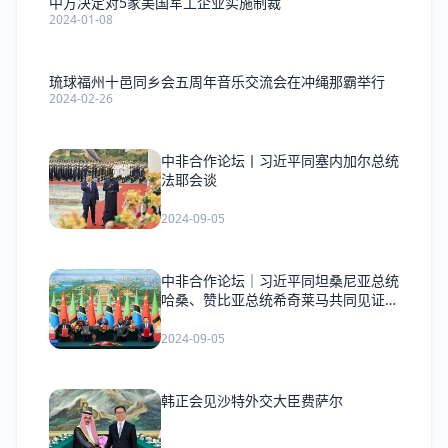
中方决定对5家美国军工企业实施制裁
2024-01-08
琉球福州十邑同乡会五周年音乐交流会在冲绳那霸举行
2024-02-26
中非合作论坛丨习近平同塞内加尔总统
法耶会谈
2024-09-05
中非合作论坛｜习近平同坦桑尼亚总统
哈桑、赞比亚总统希奇莱马共同见证签
署《坦赞铁路激活项目谅解备忘录》
2024-09-05
韩正会见沙特外交大臣费萨尔