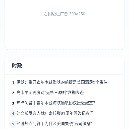
右侧边栏广告 300×250
时政
伊朗：重开霍尔木兹海峡的前提是美国满足5个条件
1
高市早苗再度对“无核三原则”含糊表态
2
热点问答丨霍尔木兹海峡通航协议接近敲定？
3
外交部发言人就广岛核爆81周年等答记者问
4
经济热点问答丨为什么美国关税“官司缠身”
5