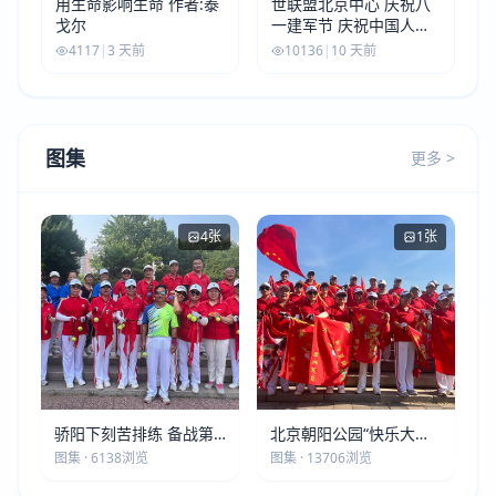
用生命影响生命 作者:泰
世联盟北京中心 庆祝八
戈尔
一建军节 庆祝中国人民
解放军建军99周年
4117
|
3 天前
10136
|
10 天前
图集
更多 >
4张
1张
骄阳下刻苦排练 备战第
北京朝阳公园“快乐大本
五届莫斯科世界大健康运
营”建党105周年庆祝活动
图集 · 6138浏览
图集 · 13706浏览
动会
圆满落幕