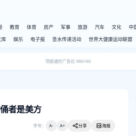
经
教育
体育
房产
军事
旅游
汽车
文化
中
文库
娱乐
电子报
圣水传递活动
世界大健康运动联盟
顶部通栏广告位 980×60
俑者是美方
字号：
A-
A+
分享
海报