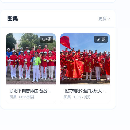
图集
更多 >
4张
1张
骄阳下刻苦排练 备战第
北京朝阳公园“快乐大本
五届莫斯科世界大健康
营”建党105周年庆祝活
图集 · 6019浏览
图集 · 13597浏览
运动会
动圆满落幕