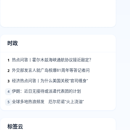
时政
热点问答丨霍尔木兹海峡通航协议接近敲定？
1
外交部发言人就广岛核爆81周年等答记者问
2
经济热点问答丨为什么美国关税“官司缠身”
3
伊朗：近日无接待或派遣代表团的计划
4
全球多地热浪频发 厄尔尼诺“火上浇油”
5
标签云