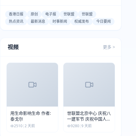
香港日报
原创
电子报
世联盟
世联盟
热点资讯
最新消息
时事新闻
权威发布
今日要闻
视频
更多 >
用生命影响生命 作者:
世联盟北京中心 庆祝八
泰戈尔
一建军节 庆祝中国人民
解放军建军99周年
2510
|
2 天前
9280
|
9 天前