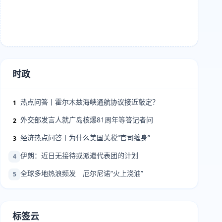
时政
热点问答丨霍尔木兹海峡通航协议接近敲定？
1
外交部发言人就广岛核爆81周年等答记者问
2
经济热点问答丨为什么美国关税“官司缠身”
3
伊朗：近日无接待或派遣代表团的计划
4
全球多地热浪频发 厄尔尼诺“火上浇油”
5
标签云