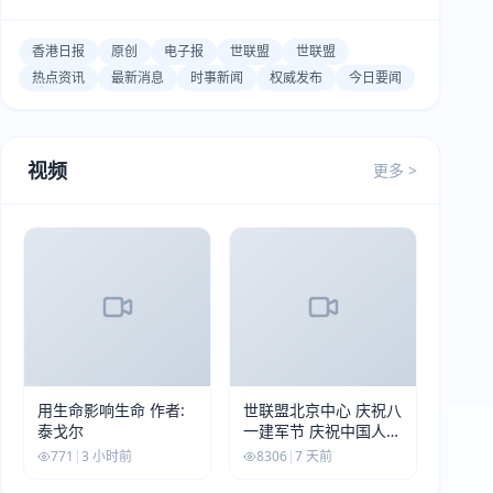
香港日报
原创
电子报
世联盟
世联盟
热点资讯
最新消息
时事新闻
权威发布
今日要闻
视频
更多 >
用生命影响生命 作者:
世联盟北京中心 庆祝八
泰戈尔
一建军节 庆祝中国人民
解放军建军99周年
771
|
3 小时前
8306
|
7 天前