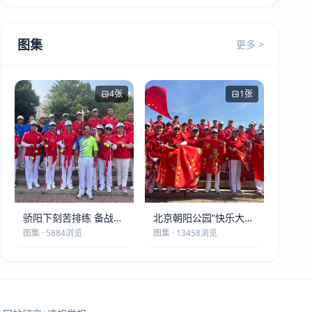
图集
更多 >
4张
1张
骄阳下刻苦排练 备战第
北京朝阳公园“快乐大本
五届莫斯科世界大健康
营”建党105周年庆祝活
图集 · 5884浏览
图集 · 13458浏览
运动会
动圆满落幕