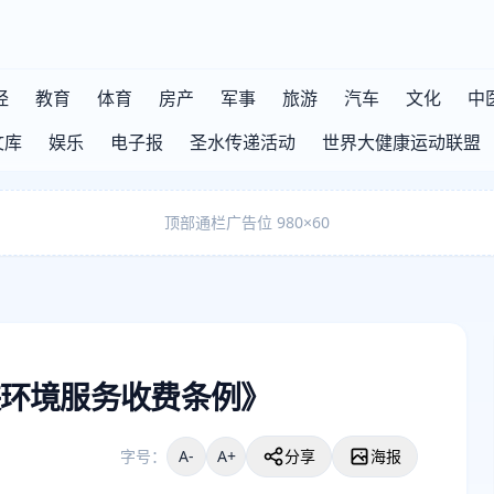
经
教育
体育
房产
军事
旅游
汽车
文化
中
文库
娱乐
电子报
圣水传递活动
世界大健康运动联盟
顶部通栏广告位 980×60
环境服务收费条例》
字号：
A-
A+
分享
海报