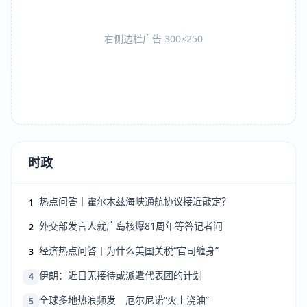
右侧边栏广告 300×250
时政
热点问答丨霍尔木兹海峡通航协议接近敲定？
1
外交部发言人就广岛核爆81周年等答记者问
2
经济热点问答丨为什么美国关税“官司缠身”
3
伊朗：近日无接待或派遣代表团的计划
4
全球多地热浪频发 厄尔尼诺“火上浇油”
5