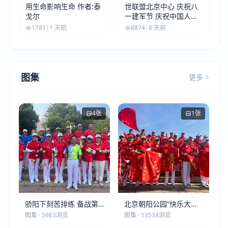
用生命影响生命 作者:泰
世联盟北京中心 庆祝八
戈尔
一建军节 庆祝中国人民
解放军建军99周年
1781
|
1 天前
8874
|
8 天前
图集
更多 >
4张
1张
骄阳下刻苦排练 备战第
北京朝阳公园“快乐大本
五届莫斯科世界大健康运
营”建党105周年庆祝活动
图集 · 5963浏览
图集 · 13534浏览
动会
圆满落幕