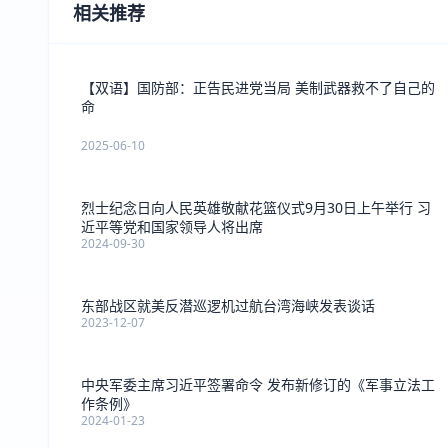
相关推荐
【双语】国防部：正告民进党当局 美制武器救不了自己的
命
2025-06-10
烈士纪念日向人民英雄敬献花篮仪式9月30日上午举行 习
近平等党和国家领导人将出席
2024-09-30
东部战区就美反潜巡逻机过航台湾海峡发表谈话
2023-12-07
中央军委主席习近平签署命令 发布新修订的《军事立法工
作条例》
2024-01-23