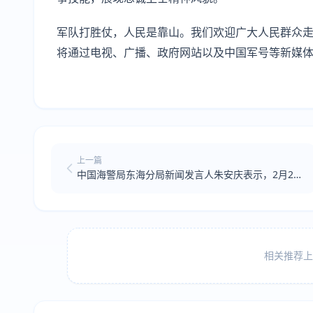
军队打胜仗，人民是靠山。我们欢迎广大人民群众
将通过电视、广播、政府网站以及中国军号等新媒
上一篇
中国海警局东海分局新闻发言人朱安庆表示，2月25
日，福建海警位金门附近海域依法开展常态执法巡
查。
相关推荐上方