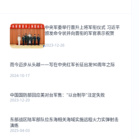
中央军委举行晋升上将军衔仪式 习近平
颁发命令状并向晋衔的军官表示祝贺
2023-12-26
而今迈步从头越——写在中央红军长征出发90周年之际
2024-10-17
中国国防部回应美对台军售："以台制华"注定失败
2023-12-20
东部战区陆军部队位东海相关海域实施远程火力实弹射击
演练
2025-04-03