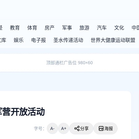
经
教育
体育
房产
军事
旅游
汽车
文化
中
文库
娱乐
电子报
圣水传递活动
世界大健康运动联盟
顶部通栏广告位 980×60
军营开放活动
字号：
A-
A+
分享
海报