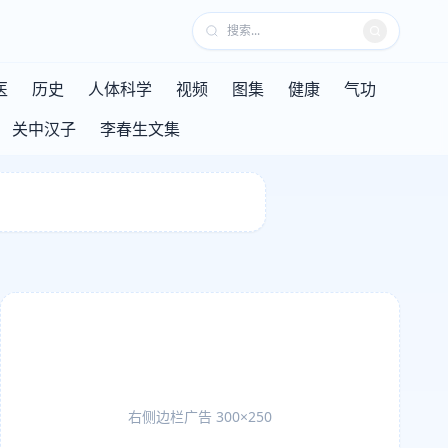
医
历史
人体科学
视频
图集
健康
气功
关中汉子
李春生文集
右侧边栏广告 300×250