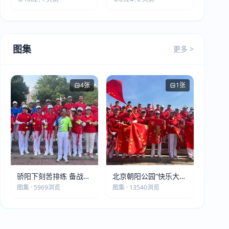
图集
更多 >
4张
1张
骄阳下刻苦排练 备战第
北京朝阳公园“快乐大本
五届莫斯科世界大健康
营”建党105周年庆祝活
图集 · 5969浏览
图集 · 13540浏览
运动会
动圆满落幕