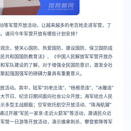
活动等军营开放活动，让越来越多的老百姓走进军营，了
誉。请问今年军营开放有哪些计划安排？
防观念，使关心国防、热爱国防、建设国防、保卫国防成
人民共和国国防教育法》、《中国人民解放军军营开放办
防和军队建设的了解，对于增强全民国防意识，激发全社
汇聚起强国强军的磅礴力量具有重要意义。
放活动。其中，陆军“刘老庄连”、“杨根思连”、“冰雕连”
重大节日、纪念日期间面向社会公众开放；海军结合人民
示多型主战舰艇；空军依托航空开放活动、“珠海航展”
通过开展“军民一家亲·走近火箭军”等活动，邀请民众近
、军营一日游等开放活动，演示擒拿刺杀、攀登索降等军