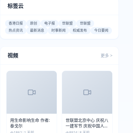
标签云
香港日报
原创
电子报
世联盟
世联盟
热点资讯
最新消息
时事新闻
权威发布
今日要闻
视频
更多 >
用生命影响生命 作者:
世联盟北京中心 庆祝八
泰戈尔
一建军节 庆祝中国人民
解放军建军99周年
1862
|
1 天前
8924
|
8 天前