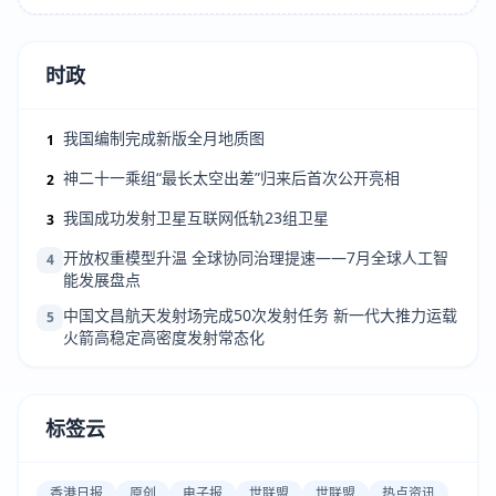
时政
我国编制完成新版全月地质图
1
神二十一乘组“最长太空出差”归来后首次公开亮相
2
我国成功发射卫星互联网低轨23组卫星
3
开放权重模型升温 全球协同治理提速——7月全球人工智
4
能发展盘点
中国文昌航天发射场完成50次发射任务 新一代大推力运载
5
火箭高稳定高密度发射常态化
标签云
香港日报
原创
电子报
世联盟
世联盟
热点资讯