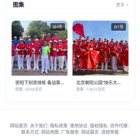
图集
更多 >
4张
1张
骄阳下刻苦排练 备战第
北京朝阳公园“快乐大本
五届莫斯科世界大健康运
营”建党105周年庆祝活动
图集 · 6058浏览
图集 · 13631浏览
动会
圆满落幕
网站首页
|
关于我们
|
隐私政策
|
使用协议
|
版权隐私
|
合作代理
|
联系方式
|
网站地图
|
广告服务
|
网站留言
|
违规举报