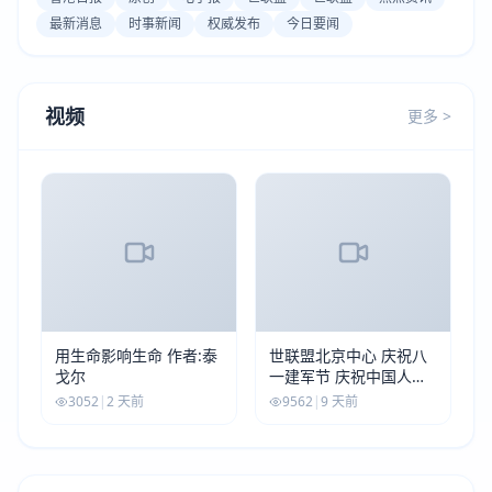
最新消息
时事新闻
权威发布
今日要闻
视频
更多 >
用生命影响生命 作者:泰
世联盟北京中心 庆祝八
戈尔
一建军节 庆祝中国人民
解放军建军99周年
3052
|
2 天前
9562
|
9 天前