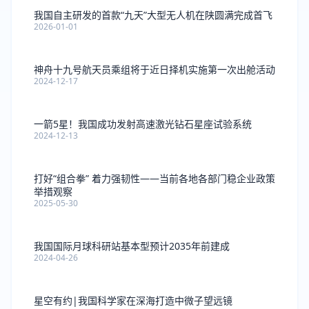
我国自主研发的首款“九天”大型无人机在陕圆满完成首飞
2026-01-01
神舟十九号航天员乘组将于近日择机实施第一次出舱活动
2024-12-17
一箭5星！我国成功发射高速激光钻石星座试验系统
2024-12-13
打好“组合拳” 着力强韧性——当前各地各部门稳企业政策
举措观察
2025-05-30
我国国际月球科研站基本型预计2035年前建成
2024-04-26
星空有约|我国科学家在深海打造中微子望远镜