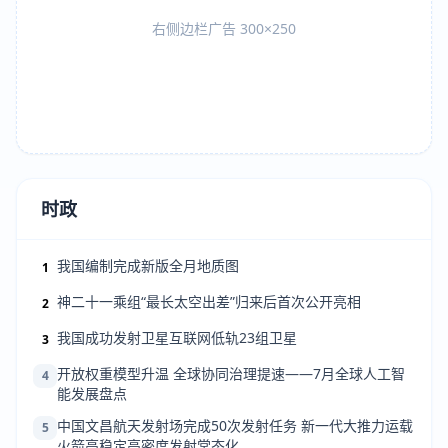
右侧边栏广告 300×250
时政
我国编制完成新版全月地质图
1
神二十一乘组“最长太空出差”归来后首次公开亮相
2
我国成功发射卫星互联网低轨23组卫星
3
开放权重模型升温 全球协同治理提速——7月全球人工智
4
能发展盘点
中国文昌航天发射场完成50次发射任务 新一代大推力运载
5
火箭高稳定高密度发射常态化