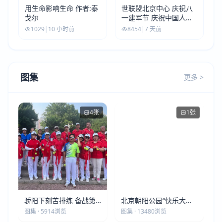
用生命影响生命 作者:泰
世联盟北京中心 庆祝八
戈尔
一建军节 庆祝中国人民
解放军建军99周年
1029
|
10 小时前
8454
|
7 天前
图集
更多 >
4张
1张
骄阳下刻苦排练 备战第
北京朝阳公园“快乐大本
五届莫斯科世界大健康运
营”建党105周年庆祝活动
图集 · 5914浏览
图集 · 13480浏览
动会
圆满落幕