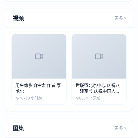
视频
更多 >
用生命影响生命 作者:泰
世联盟北京中心 庆祝八
戈尔
一建军节 庆祝中国人民
解放军建军99周年
767
|
3 小时前
8304
|
7 天前
图集
更多 >