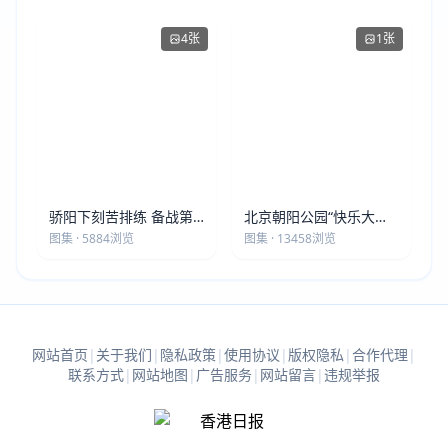
4张
1张
骄阳下刻苦排练 备战第
北京朝阳公园“快乐大本
五届莫斯科世界大健康运
营”建党105周年庆祝活动
图集 · 5884浏览
图集 · 13458浏览
动会
圆满落幕
网站首页
|
关于我们
|
隐私政策
|
使用协议
|
版权隐私
|
合作代理
|
联系方式
|
网站地图
|
广告服务
|
网站留言
|
违规举报