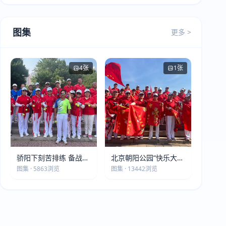
图集
更多 >
4张
1张
骄阳下刻苦排练 备战第
北京朝阳公园“快乐大本
五届莫斯科世界大健康
营”建党105周年庆祝活
图集 · 5863浏览
图集 · 13442浏览
运动会
动圆满落幕