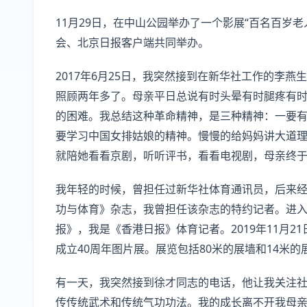
11月29日，在中山公园举办了一个影展“百名百岁
会、北京日报客户端共同举办。
2017年6月25日，我突然接到在新华社工作的李
照顾两年多了。母亲平日总说有时头晕有时腿疼有
的困难。我总结这种革命精神，是三种精神：一要
要学习中国女排姑娘的精神。慢慢的给妈妈讲大道
就陪她看看京剧，听听评书，看看电视剧，母亲终
我年轻的时候，曾担任过新华社体育通讯员，后来
功与体育》杂志，我曾担任该杂志的特约记者。进入2
报》，我是《香港日报》体育记者。2019年11月
成立40周年图片展。展览包括80米的展墙和14米的
有一天，我突然接到徐才同志的电话，他让我关注
传传统武术和传统气功功法。我的成长离不开我母亲