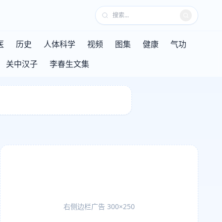
医
历史
人体科学
视频
图集
健康
气功
关中汉子
李春生文集
右侧边栏广告 300×250