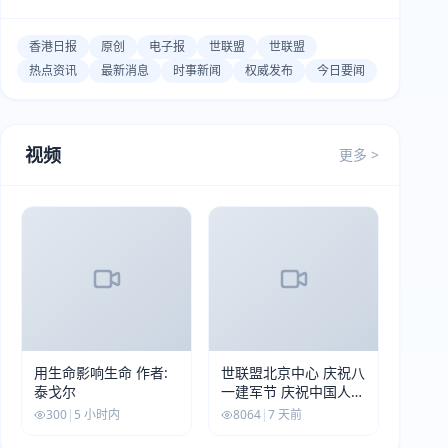
香港日报
原创
电子报
世联盟
世联盟
热点资讯
最新消息
时事新闻
权威发布
今日要闻
视频
更多 >
用生命影响生命 作者:
世联盟北京中心 庆祝八
泰戈尔
一建军节 庆祝中国人民
解放军建军99周年
300
|
5 小时内
8064
|
7 天前