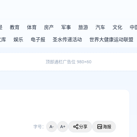
经
教育
体育
房产
军事
旅游
汽车
文化
中
文库
娱乐
电子报
圣水传递活动
世界大健康运动联盟
顶部通栏广告位 980×60
字号：
A-
A+
分享
海报