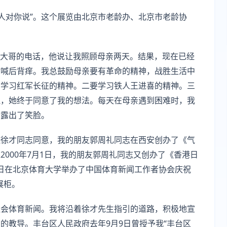
老人对你说”。这个展览由北京市老龄办、北京市老龄协
燕生大哥的电话，他说让我照顾母亲两天。结果，现在已经
时喊后背痒。我总鼓励母亲要有革命的精神，战胜生活中
有学习红军长征的精神。二要学习铁人王进喜的精神。三
理，她终于同意了我的想法。每天在母亲遇到困难时，我
于露出了笑脸。
经徐才同志同意，我的朋友郭周礼同志在西安创办了《气
000年7月1日，我的朋友郭周礼同志又创办了《香港日
21日在北京体育大学举办了中国体育新闻工作者协会庆祝
展柜。
社会体育新闻。我将沿着徐才先生指引的道路，积极地宣
的教导。丰台区人民政府去年9月9日曾授予我“丰台区