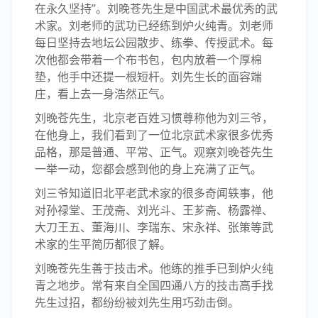
在永久坚持”。刘晚苍先生是中国武术最优秀的武
术家。刘老师的武功已经练到炉火纯青。刘老师
每日坚持去地坛公园散步、练拳、传授武术。每
次他都会带着一个布书包，包内放着一个厚棉
垫，他手中还提一根短杆。刘先生长的面容端
庄，看上去一身浩然正气。
刘晚苍先生，北京老百姓习惯尊称他为刘三爷，
在他身上，我们看到了一位北京武术家很多优秀
品格，那是普通、平常、正气。观察刘晚苍先生
一举一动，您都会感到他的身上充满了正气。
刘三爷知道旧北平老武术家的很多奇闻轶事，他
对孙禄堂、王茂斋、刘光斗、王芗斋、杨露禅、
大刀王五、董海川、李瑞东、宋永祥、张策等武
术家的生平简历都很了解。
刘晚苍先生善于技击术。他练的推手已到炉火纯
青之地步。常有来自全国四通八方的技击高手找
先生过招，都纷纷被刘先生用巧劲击倒。