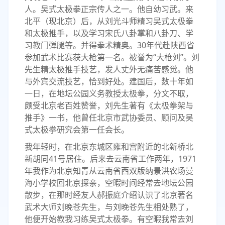
人。吴式太极拳正宗传人之一。他自幼习武。来
北平（现北京）后，从刘光斗师精习吴式太极拳
和太极推手，以及学习宋氏八卦掌和八卦刀、学
习教门弹腿等。并得拳术精奥。30年代赴陕西省
参加武术比赛获大枪第一名。被誉为“大枪刘”。刘
先生精太极推手技艺，发人丈外无痛苦感觉。他
与外宾交流技艺，恰到好处。建国后，数十年如
一日，在地坛公园义务教授太极拳，分文不取，
颇受北京老百姓赞誉，刘先生著有《太极拳架与
推手》一书，他曾任北京市武协委员、顾问及吴
式太极拳研究会第一任会长。
我年轻时，在北京东城区雍和宫附近的北新桥北
新胡同41号居住。后来去云南省工作两年，1971
年我作为北京知青从云南省西双版纳景洪农场曼
海小学校回北京探亲，空暇时间经常去地坛公园
散步，在那时经友人郝振庭介绍认识了北京著名
武术大师刘晚苍先生，与刘晚苍先生相处熟了，
他便开始教我习练吴式太极拳。有空暇我常去刘