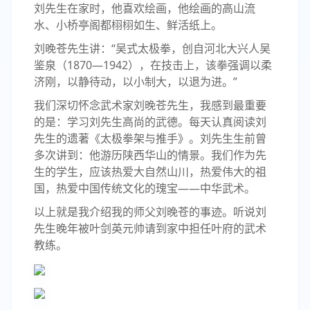
刘先生在家时，他喜欢绘画，他绘画的高山流
水、小桥亭阁都栩栩如生、鲜活纸上。
刘晚苍先生讲：“吴式太极拳，创自河北大兴人吴
鉴泉（1870―1942），在技击上，该拳强调以柔
济刚，以静待动，以小制大，以退为进。”
我们深切怀念武术家刘晚苍先生，我感到最重要
的是：学习刘先生高尚的武德。每天认真阅读刘
先生的遗著《太极拳架与推手》。刘先生生前曾
多次讲到：他游历陕西华山的情景。我们作为先
生的学生，应该热爱大自然山川，热爱伟大的祖
国，热爱中国传统文化的瑰宝――中华武术。
以上就是我介绍我的师父刘晚苍的事迹。听说刘
先生晚年被叶剑英元帅请到家中担任叶府的武术
教练。