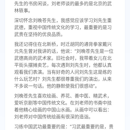
先生的书房闲谈，刘老师谈的最多的是北京的武
林轶事。
深切怀念刘晚苍先生，我感觉应该学习刘先生重
武德，重视中国传统文化的学习，最重要的是习
武贵在坚持的优良品质。
我还记得住在北新桥，时迁胡同的通背拳家戴兴
元先生曾对我讲的话，他说：“刘晚苍先生是一位
武德高尚的武术家。旧社会时，我带着女儿在北
平街头摆摊卖艺，每次遇到刘先生时，他都认真
观看我们表演。当有好奇的人问刘先生这是练的
什么玩艺时？刘先生都很尊重我们的演出，从来
不多说一句话。他的静默使我们很感动”。
刘晚苍先生喜欢绘画、养花、善中医、精武术，
爱听京剧等中国传统文化。在刘老师的书斋中挂
着他精心绘画的中国山水画。从画中可以看出：
刘老师对中国传统绘画有很深的造诣。
习练中国武功最重要的是：“习武最重要的是，贵