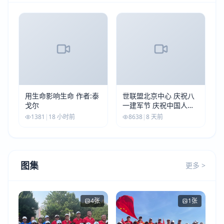
用生命影响生命 作者:泰
世联盟北京中心 庆祝八
戈尔
一建军节 庆祝中国人民
解放军建军99周年
1381
|
18 小时前
8638
|
8 天前
图集
更多 >
4张
1张