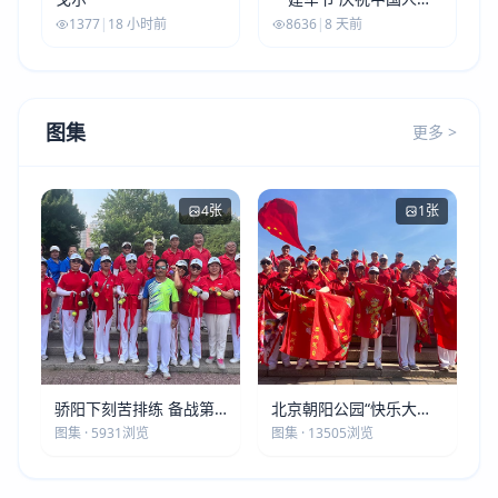
解放军建军99周年
1377
|
18 小时前
8636
|
8 天前
图集
更多 >
4张
1张
骄阳下刻苦排练 备战第
北京朝阳公园“快乐大本
五届莫斯科世界大健康运
营”建党105周年庆祝活动
图集 · 5931浏览
图集 · 13505浏览
动会
圆满落幕