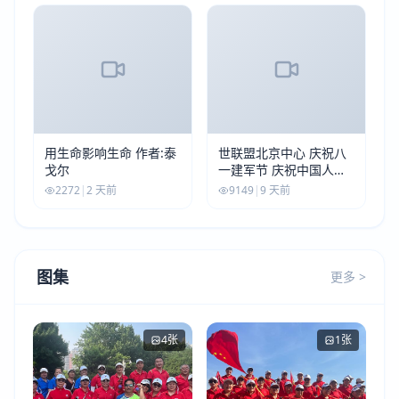
用生命影响生命 作者:泰
世联盟北京中心 庆祝八
戈尔
一建军节 庆祝中国人民
解放军建军99周年
2272
|
2 天前
9149
|
9 天前
图集
更多 >
4张
1张