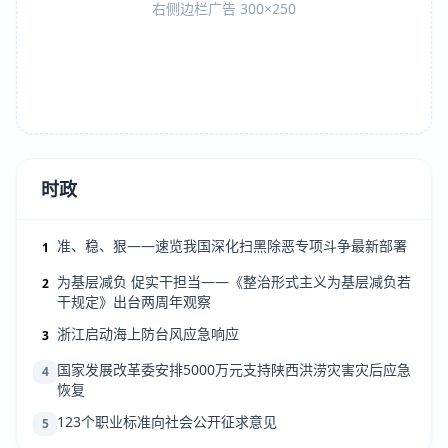
右侧边栏广告 300×250
时政
准、稳、狠——速览我国深化扫黑除恶专项斗争最新部署
1
为基层减负 促实干担当——《整治形式主义为基层减负若
2
干规定》出台两周年观察
浙江启动海上防台风应急响应
3
国家发展改革委安排5000万元支持陕西洪涝灾害灾后应急
4
恢复
123个职业标准向社会公开征求意见
5