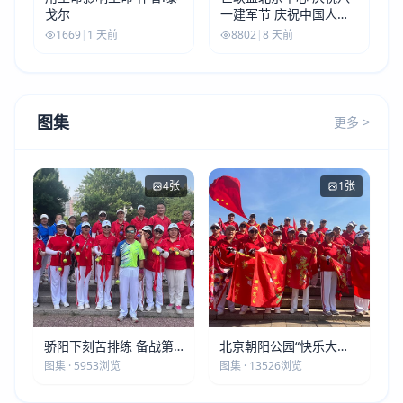
戈尔
一建军节 庆祝中国人民
解放军建军99周年
1669
|
1 天前
8802
|
8 天前
图集
更多 >
4张
1张
骄阳下刻苦排练 备战第
北京朝阳公园“快乐大本
五届莫斯科世界大健康运
营”建党105周年庆祝活动
图集 · 5953浏览
图集 · 13526浏览
动会
圆满落幕