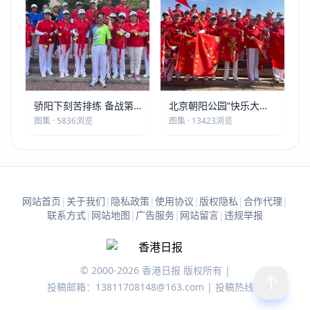
骄阳下刻苦排练 备战第
北京朝阳公园“快乐大本
五届莫斯科世界大健康运
营”建党105周年庆祝活动
图集 · 5836浏览
图集 · 13423浏览
动会
圆满落幕
网站首页
|
关于我们
|
隐私政策
|
使用协议
|
版权隐私
|
合作代理
|
联系方式
|
网站地图
|
广告服务
|
网站留言
|
违规举报
© 2000-2026 香港日报 版权所有 |
投稿邮箱：13811708148@163.com | 投稿热线：