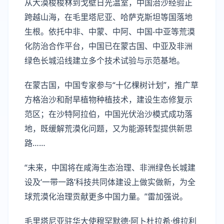
从大漠梭梭林到戈壁日光温室，中国治沙经验正
跨越山海，在毛里塔尼亚、哈萨克斯坦等国落地
生根。依托中非、中蒙、中阿、中国-中亚等荒漠
化防治合作平台，中国已在蒙古国、中亚及非洲
绿色长城沿线建立多个技术试验与示范基地。
在蒙古国，中国专家参与“十亿棵树计划”，推广草
方格治沙和耐旱植物种植技术，建设生态修复示
范区；在沙特阿拉伯，中国光伏治沙模式成功落
地，既缓解荒漠化问题，又为能源转型提供新思
路……
“未来，中国将在咸海生态治理、非洲绿色长城建
设及‘一带一路’科技共同体建设上做实做新，为全
球荒漠化治理贡献更多中国力量。”雷加强说。
毛里塔尼亚驻华大使穆罕默德·阿卜杜拉希·维拉利