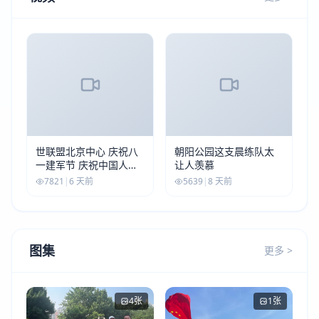
世联盟北京中心 庆祝八
朝阳公园这支晨练队太
一建军节 庆祝中国人民
让人羡慕
解放军建军99周年
7821
|
6 天前
5639
|
8 天前
图集
更多 >
4张
1张