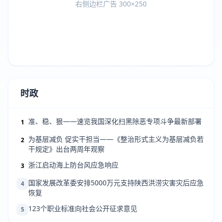
右侧边栏广告 300×250
时政
准、稳、狠——速览我国深化扫黑除恶专项斗争最新部署
1
为基层减负 促实干担当——《整治形式主义为基层减负若
2
干规定》出台两周年观察
浙江启动海上防台风应急响应
3
国家发展改革委安排5000万元支持陕西洪涝灾害灾后应急
4
恢复
123个职业标准向社会公开征求意见
5