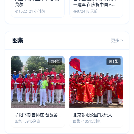
戈尔
一建军节 庆祝中国人民
解放军建军99周年
1522
|
21 小时前
8724
|
8 天前
图集
更多 >
4张
1张
骄阳下刻苦排练 备战第
北京朝阳公园“快乐大本
五届莫斯科世界大健康运
营”建党105周年庆祝活动
图集 · 5945浏览
图集 · 13515浏览
动会
圆满落幕