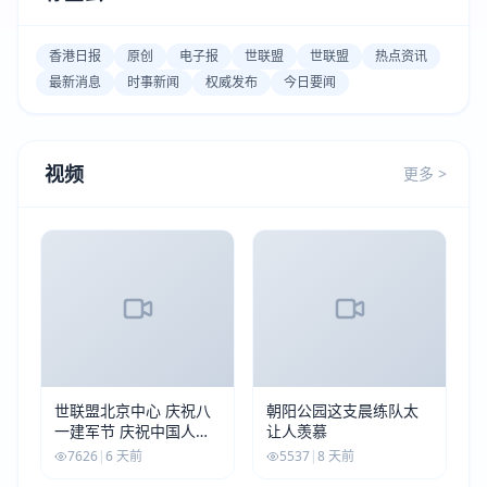
香港日报
原创
电子报
世联盟
世联盟
热点资讯
最新消息
时事新闻
权威发布
今日要闻
视频
更多 >
世联盟北京中心 庆祝八
朝阳公园这支晨练队太
一建军节 庆祝中国人民
让人羡慕
解放军建军99周年
7626
|
6 天前
5537
|
8 天前