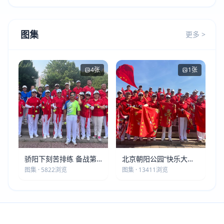
图集
更多 >
4张
1张
骄阳下刻苦排练 备战第
北京朝阳公园“快乐大本
五届莫斯科世界大健康运
营”建党105周年庆祝活动
图集 · 5822浏览
图集 · 13411浏览
动会
圆满落幕