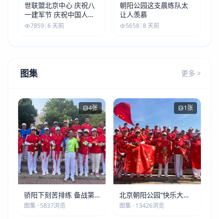
世联盟北京中心 庆祝八
朝阳公园这支晨练队太
一建军节 庆祝中国人民
让人羡慕
解放军建军99周年
7859
|
6 天前
5658
|
8 天前
图集
更多 >
4张
1张
骄阳下刻苦排练 备战第
北京朝阳公园“快乐大本
五届莫斯科世界大健康运
营”建党105周年庆祝活动
图集 · 5837浏览
图集 · 13426浏览
动会
圆满落幕